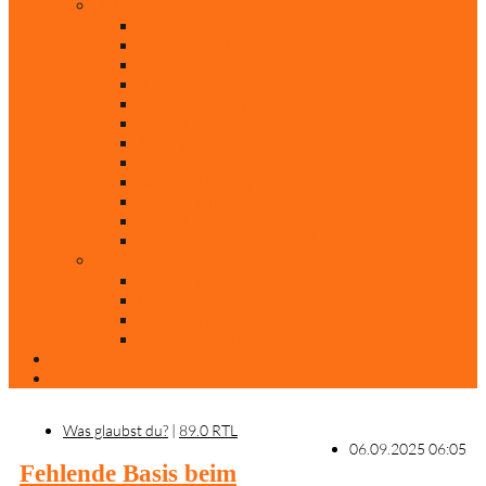
Rubriken
Film
Ev. Film des Monats
Himmlische Hits
KiBi
Neue Mobilität
Was glaubst du?
Nur mal so
Evangelisch nachgefragt
30 Jahre Mauerfall
Backen mit Doreen
Die schönsten Weihnachtsklassiker
Weihnachtliche „Elfchen“
Autoren
Andrea Terstappen
Oliver Weilandt
Stefan Erbe
Thorsten Keßler
Anreise
Kontakt
Was glaubst du?
|
89.0 RTL
06.09.2025 06:05
Fehlende Basis beim