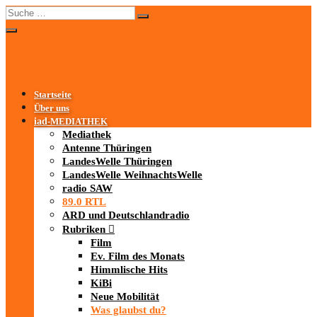
Startseite
Über uns
iad
-MEDIATHEK
Mediathek
Antenne Thüringen
LandesWelle Thüringen
LandesWelle WeihnachtsWelle
radio SAW
89.0 RTL
ARD und Deutschlandradio
Rubriken
Film
Ev. Film des Monats
Himmlische Hits
KiBi
Neue Mobilität
Was glaubst du?