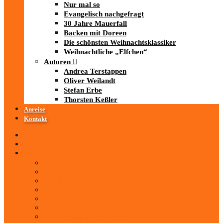
Nur mal so
Evangelisch nachgefragt
30 Jahre Mauerfall
Backen mit Doreen
Die schönsten Weihnachtsklassiker
Weihnachtliche „Elfchen“
Autoren
Andrea Terstappen
Oliver Weilandt
Stefan Erbe
Thorsten Keßler
Anreise
Kontakt
Startseite
Über uns
iad
-MEDIATHEK
Mediathek
Antenne Thüringen
LandesWelle Thüringen
LandesWelle WeihnachtsWelle
radio SAW
89.0 RTL
ARD und Deutschlandradio