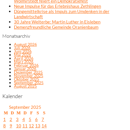
Wolmirstedt feiert ein Demokratiefest
Neue Impulse für das Erlebnishaus Zethlingen
Düngemittelkrise als Impuls zum Umdenken in der
Landwirtschaft
30 Jahre Welterbe: Martin Luther in Eisleben
Demenzfreundliche Gemeinde Oranienbaum
Monatsarchiv
August 2026
Juli 2026
Juni 2026
Mai 2026
April 2026
März 2026
Februar 2026
Januar 2026
Dezember 2025
November 2025
Oktober 2025
September 2025
August 2025
Kalender
September 2025
M
D
M
D
F
S
S
1
2
3
4
5
6
7
8
9
10
11
12
13
14