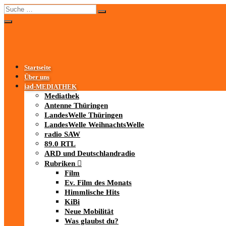
Startseite
Über uns
iad
-MEDIATHEK
Mediathek
Antenne Thüringen
LandesWelle Thüringen
LandesWelle WeihnachtsWelle
radio SAW
89.0 RTL
ARD und Deutschlandradio
Rubriken
Film
Ev. Film des Monats
Himmlische Hits
KiBi
Neue Mobilität
Was glaubst du?