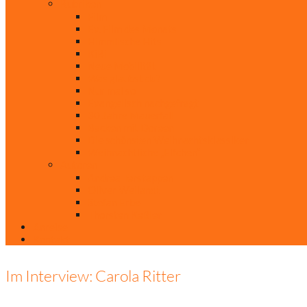
Rubriken
Film
Ev. Film des Monats
Himmlische Hits
KiBi
Neue Mobilität
Was glaubst du?
Nur mal so
Evangelisch nachgefragt
30 Jahre Mauerfall
Backen mit Doreen
Die schönsten Weihnachtsklassiker
Weihnachtliche „Elfchen“
Autoren
Andrea Terstappen
Oliver Weilandt
Stefan Erbe
Thorsten Keßler
Anreise
Kontakt
Im Interview: Carola Ritter