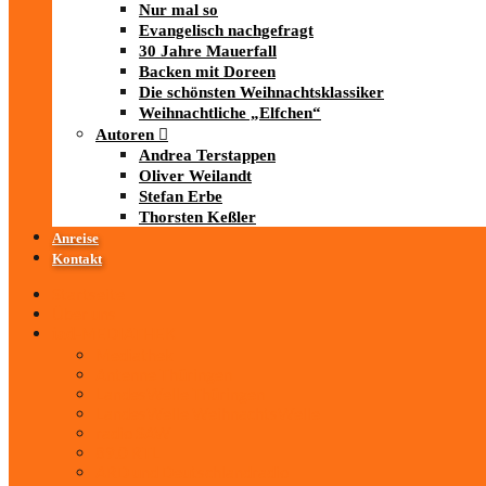
Nur mal so
Evangelisch nachgefragt
30 Jahre Mauerfall
Backen mit Doreen
Die schönsten Weihnachtsklassiker
Weihnachtliche „Elfchen“
Autoren
Andrea Terstappen
Oliver Weilandt
Stefan Erbe
Thorsten Keßler
Anreise
Kontakt
Startseite
Über uns
iad
-MEDIATHEK
Mediathek
Antenne Thüringen
LandesWelle Thüringen
LandesWelle WeihnachtsWelle
radio SAW
89.0 RTL
ARD und Deutschlandradio