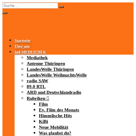
Startseite
Über uns
iad
-MEDIATHEK
Mediathek
Antenne Thüringen
LandesWelle Thüringen
LandesWelle WeihnachtsWelle
radio SAW
89.0 RTL
ARD und Deutschlandradio
Rubriken
Film
Ev. Film des Monats
Himmlische Hits
KiBi
Neue Mobilität
Was glaubst du?