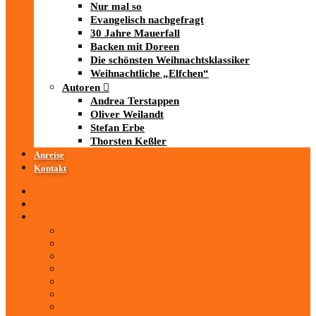
Nur mal so
Evangelisch nachgefragt
30 Jahre Mauerfall
Backen mit Doreen
Die schönsten Weihnachtsklassiker
Weihnachtliche „Elfchen“
Autoren
Andrea Terstappen
Oliver Weilandt
Stefan Erbe
Thorsten Keßler
Anreise
Kontakt
Startseite
Über uns
iad
-MEDIATHEK
Mediathek
Antenne Thüringen
LandesWelle Thüringen
LandesWelle WeihnachtsWelle
radio SAW
89.0 RTL
ARD und Deutschlandradio