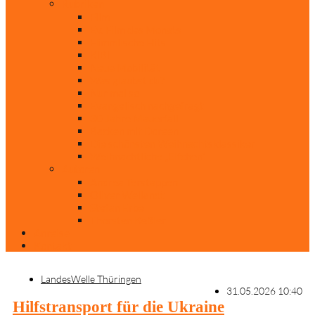
Rubriken
Film
Ev. Film des Monats
Himmlische Hits
KiBi
Neue Mobilität
Was glaubst du?
Nur mal so
Evangelisch nachgefragt
30 Jahre Mauerfall
Backen mit Doreen
Die schönsten Weihnachtsklassiker
Weihnachtliche „Elfchen“
Autoren
Andrea Terstappen
Oliver Weilandt
Stefan Erbe
Thorsten Keßler
Anreise
Kontakt
LandesWelle Thüringen
31.05.2026 10:40
Hilfstransport für die Ukraine