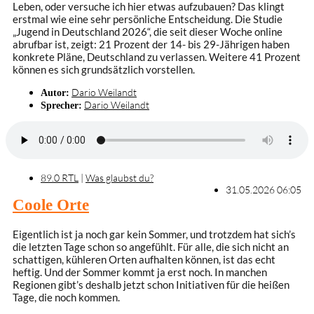
Leben, oder versuche ich hier etwas aufzubauen? Das klingt
erstmal wie eine sehr persönliche Entscheidung. Die Studie
„Jugend in Deutschland 2026“, die seit dieser Woche online
abrufbar ist, zeigt: 21 Prozent der 14- bis 29-Jährigen haben
konkrete Pläne, Deutschland zu verlassen. Weitere 41 Prozent
können es sich grundsätzlich vorstellen.
Dario Weilandt
Autor:
Dario Weilandt
Sprecher:
89.0 RTL
|
Was glaubst du?
31.05.2026 06:05
Coole Orte
Eigentlich ist ja noch gar kein Sommer, und trotzdem hat sich’s
die letzten Tage schon so angefühlt. Für alle, die sich nicht an
schattigen, kühleren Orten aufhalten können, ist das echt
heftig. Und der Sommer kommt ja erst noch. In manchen
Regionen gibt’s deshalb jetzt schon Initiativen für die heißen
Tage, die noch kommen.