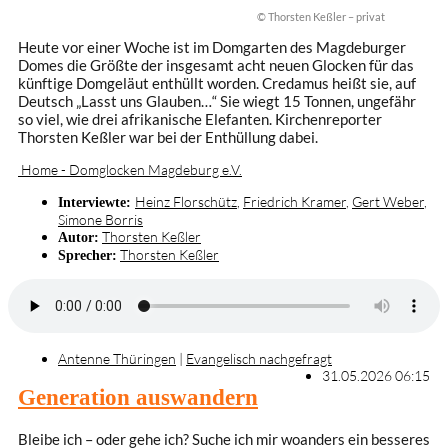
© Thorsten Keßler – privat
Heute vor einer Woche ist im Domgarten des Magdeburger
Domes die Größte der insgesamt acht neuen Glocken für das
künftige Domgeläut enthüllt worden. Credamus heißt sie, auf
Deutsch „Lasst uns Glauben…“ Sie wiegt 15 Tonnen, ungefähr
so viel, wie drei afrikanische Elefanten. Kirchenreporter
Thorsten Keßler war bei der Enthüllung dabei.
Home - Domglocken Magdeburg e.V.
Heinz Florschütz
,
Friedrich Kramer
,
Gert Weber
,
Interviewte:
Simone Borris
Thorsten Keßler
Autor:
Thorsten Keßler
Sprecher:
Antenne Thüringen
|
Evangelisch nachgefragt
31.05.2026 06:15
Generation auswandern
Bleibe ich – oder gehe ich? Suche ich mir woanders ein besseres