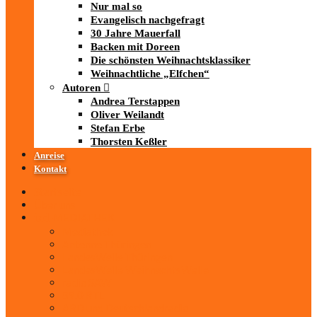
Nur mal so
Evangelisch nachgefragt
30 Jahre Mauerfall
Backen mit Doreen
Die schönsten Weihnachtsklassiker
Weihnachtliche „Elfchen“
Autoren
Andrea Terstappen
Oliver Weilandt
Stefan Erbe
Thorsten Keßler
Anreise
Kontakt
Startseite
Über uns
iad
-MEDIATHEK
Mediathek
Antenne Thüringen
LandesWelle Thüringen
LandesWelle WeihnachtsWelle
radio SAW
89.0 RTL
ARD und Deutschlandradio