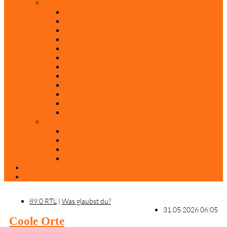
Rubriken
Film
Ev. Film des Monats
Himmlische Hits
KiBi
Neue Mobilität
Was glaubst du?
Nur mal so
Evangelisch nachgefragt
30 Jahre Mauerfall
Backen mit Doreen
Die schönsten Weihnachtsklassiker
Weihnachtliche „Elfchen“
Autoren
Andrea Terstappen
Oliver Weilandt
Stefan Erbe
Thorsten Keßler
Anreise
Kontakt
89.0 RTL
|
Was glaubst du?
31.05.2026 06:05
Coole Orte