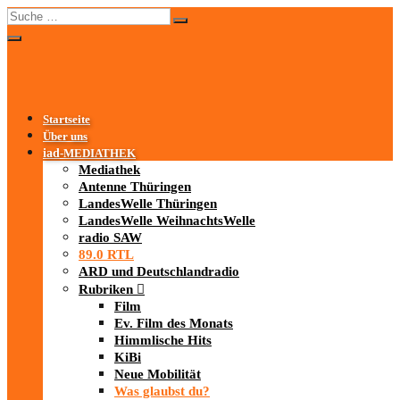
Startseite
Über uns
iad
-MEDIATHEK
Mediathek
Antenne Thüringen
LandesWelle Thüringen
LandesWelle WeihnachtsWelle
radio SAW
89.0 RTL
ARD und Deutschlandradio
Rubriken
Film
Ev. Film des Monats
Himmlische Hits
KiBi
Neue Mobilität
Was glaubst du?