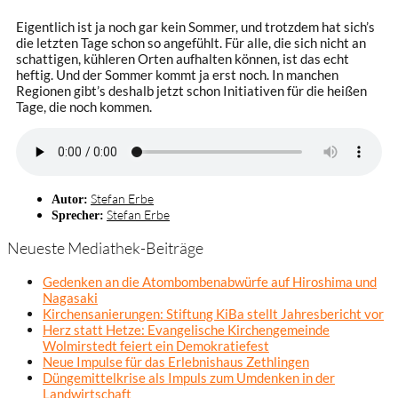
Eigentlich ist ja noch gar kein Sommer, und trotzdem hat sich’s
die letzten Tage schon so angefühlt. Für alle, die sich nicht an
schattigen, kühleren Orten aufhalten können, ist das echt
heftig. Und der Sommer kommt ja erst noch. In manchen
Regionen gibt’s deshalb jetzt schon Initiativen für die heißen
Tage, die noch kommen.
Stefan Erbe
Autor:
Stefan Erbe
Sprecher:
Neueste Mediathek-Beiträge
Gedenken an die Atombombenabwürfe auf Hiroshima und
Nagasaki
Kirchensanierungen: Stiftung KiBa stellt Jahresbericht vor
Herz statt Hetze: Evangelische Kirchengemeinde
Wolmirstedt feiert ein Demokratiefest
Neue Impulse für das Erlebnishaus Zethlingen
Düngemittelkrise als Impuls zum Umdenken in der
Landwirtschaft