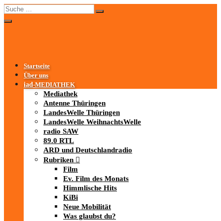
Startseite
Über uns
iad
-MEDIATHEK
Mediathek
Antenne Thüringen
LandesWelle Thüringen
LandesWelle WeihnachtsWelle
radio SAW
89.0 RTL
ARD und Deutschlandradio
Rubriken
Film
Ev. Film des Monats
Himmlische Hits
KiBi
Neue Mobilität
Was glaubst du?