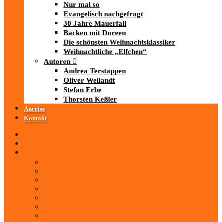
Nur mal so
Evangelisch nachgefragt
30 Jahre Mauerfall
Backen mit Doreen
Die schönsten Weihnachtsklassiker
Weihnachtliche „Elfchen“
Autoren
Andrea Terstappen
Oliver Weilandt
Stefan Erbe
Thorsten Keßler
Anreise
Kontakt
Startseite
Über uns
iad
-MEDIATHEK
Mediathek
Antenne Thüringen
LandesWelle Thüringen
LandesWelle WeihnachtsWelle
radio SAW
89.0 RTL
ARD und Deutschlandradio