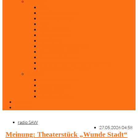
Rubriken
Film
Ev. Film des Monats
Himmlische Hits
KiBi
Neue Mobilität
Was glaubst du?
Nur mal so
Evangelisch nachgefragt
30 Jahre Mauerfall
Backen mit Doreen
Die schönsten Weihnachtsklassiker
Weihnachtliche „Elfchen“
Autoren
Andrea Terstappen
Oliver Weilandt
Stefan Erbe
Thorsten Keßler
Anreise
Kontakt
radio SAW
27.05.2026 04:58
Meinung: Theaterstück „Wunde Stadt“