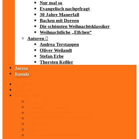
Nur mal so
Evangelisch nachgefragt
30 Jahre Mauerfall
Backen mit Doreen
Die schönsten Weihnachtsklassiker
Weihnachtliche „Elfchen“
Autoren
Andrea Terstappen
Oliver Weilandt
Stefan Erbe
Thorsten Keßler
Anreise
Kontakt
Startseite
Über uns
iad
-MEDIATHEK
Mediathek
Antenne Thüringen
LandesWelle Thüringen
LandesWelle WeihnachtsWelle
radio SAW
89.0 RTL
ARD und Deutschlandradio