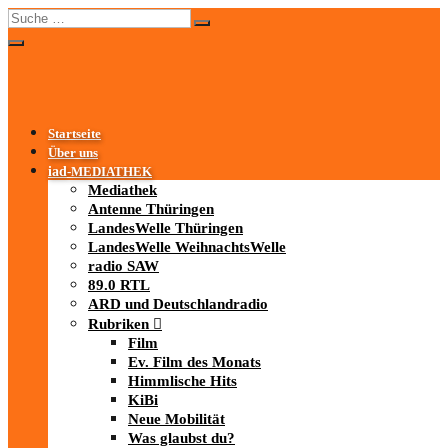
Startseite
Über uns
iad
-MEDIATHEK
Mediathek
Antenne Thüringen
LandesWelle Thüringen
LandesWelle WeihnachtsWelle
radio SAW
89.0 RTL
ARD und Deutschlandradio
Rubriken
Film
Ev. Film des Monats
Himmlische Hits
KiBi
Neue Mobilität
Was glaubst du?