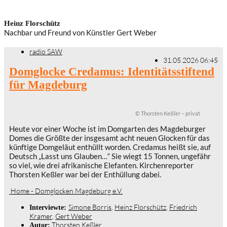
Heinz Florschütz
Nachbar und Freund von Künstler Gert Weber
radio SAW
31.05.2026 06:45
Domglocke Credamus: Identitätsstiftend
für Magdeburg
© Thorsten Keßler – privat
Heute vor einer Woche ist im Domgarten des Magdeburger
Domes die Größte der insgesamt acht neuen Glocken für das
künftige Domgeläut enthüllt worden. Credamus heißt sie, auf
Deutsch „Lasst uns Glauben…“ Sie wiegt 15 Tonnen, ungefähr
so viel, wie drei afrikanische Elefanten. Kirchenreporter
Thorsten Keßler war bei der Enthüllung dabei.
Home - Domglocken Magdeburg e.V.
Simone Borris
,
Heinz Florschütz
,
Friedrich
Interviewte:
Kramer
,
Gert Weber
Thorsten Keßler
Autor: