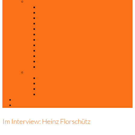
Rubriken
Film
Ev. Film des Monats
Himmlische Hits
KiBi
Neue Mobilität
Was glaubst du?
Nur mal so
Evangelisch nachgefragt
30 Jahre Mauerfall
Backen mit Doreen
Die schönsten Weihnachtsklassiker
Weihnachtliche „Elfchen“
Autoren
Andrea Terstappen
Oliver Weilandt
Stefan Erbe
Thorsten Keßler
Anreise
Kontakt
Im Interview: Heinz Florschütz