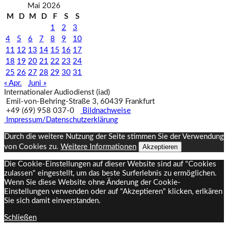
Mai 2026
M
D
M
D
F
S
S
1
2
3
4
5
6
7
8
9
10
11
12
13
14
15
16
17
18
19
20
21
22
23
24
25
26
27
28
29
30
31
« Apr.
Juni »
Internationaler Audiodienst (iad)
Emil‑von‑Behring‑Straße 3, 60439 Frankfurt
+49 (69) 958 037‑0
Bildnachweise
Impressum/Datenschutzerklärung
Durch die weitere Nutzung der Seite stimmen Sie der Verwendung
von Cookies zu.
Weitere Informationen
Akzeptieren
Die Cookie-Einstellungen auf dieser Website sind auf "Cookies
zulassen" eingestellt, um das beste Surferlebnis zu ermöglichen.
Wenn Sie diese Website ohne Änderung der Cookie-
Einstellungen verwenden oder auf "Akzeptieren" klicken, erlkären
Sie sich damit einverstanden.
Schließen