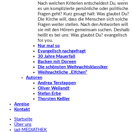
Nach welchen Kriterien entscheidest Du, wenn
es um komplizierte persönliche oder politische
Fragen geht? Kurz gesagt halt: Was glaubst Du?
Die Kirche will, dass die Menschen sich solche
Fragen weiter stellen. Nach den Antworten will
sie mit den Hörern gemeinsam suchen. Deshalb
heißt es bei uns: Was glaubst Du? evangelisch
for you.
Nur mal so
Evangelisch nachgefragt
30 Jahre Mauerfall
Backen mit Doreen
Die schönsten Weihnachtsklassiker
Weihnachtliche „Elfchen“
Autoren
Andrea Terstappen
Oliver Weilandt
Stefan Erbe
Thorsten Keßler
Anreise
Kontakt
Startseite
Über uns
iad
-MEDIATHEK