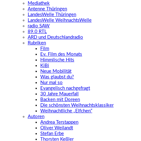
Mediathek
Antenne Thüringen
LandesWelle Thüringen
LandesWelle WeihnachtsWelle
radio SAW
89.0 RTL
ARD und Deutschlandradio
Rubriken
Film
Ev. Film des Monats
Himmlische Hits
KiBi
Neue Mobilität
Was glaubst du?
Nur mal so
Evangelisch nachgefragt
30 Jahre Mauerfall
Backen mit Doreen
Die schönsten Weihnachtsklassiker
Weihnachtliche „Elfchen“
Autoren
Andrea Terstappen
Oliver Weilandt
Stefan Erbe
Thorsten Keßler