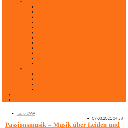
Rubriken
Film
Ev. Film des Monats
Himmlische Hits
KiBi
Neue Mobilität
Was glaubst du?
Nur mal so
Evangelisch nachgefragt
30 Jahre Mauerfall
Backen mit Doreen
Die schönsten Weihnachtsklassiker
Weihnachtliche „Elfchen“
Autoren
Andrea Terstappen
Oliver Weilandt
Stefan Erbe
Thorsten Keßler
Anreise
Kontakt
radio SAW
09.03.2021 04:58
Passionsmusik – Musik über Leiden und