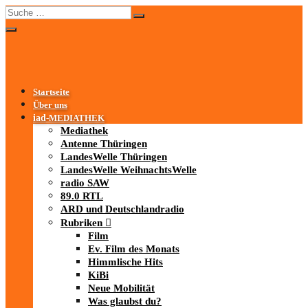
Startseite
Über uns
iad
-MEDIATHEK
Mediathek
Antenne Thüringen
LandesWelle Thüringen
LandesWelle WeihnachtsWelle
radio SAW
89.0 RTL
ARD und Deutschlandradio
Rubriken
Film
Ev. Film des Monats
Himmlische Hits
KiBi
Neue Mobilität
Was glaubst du?