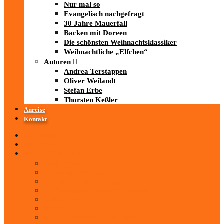
Nur mal so
Evangelisch nachgefragt
30 Jahre Mauerfall
Backen mit Doreen
Die schönsten Weihnachtsklassiker
Weihnachtliche „Elfchen“
Autoren
Andrea Terstappen
Oliver Weilandt
Stefan Erbe
Thorsten Keßler
Anreise
Kontakt
Startseite
Über uns
iad
-MEDIATHEK
Mediathek
Antenne Thüringen
LandesWelle Thüringen
LandesWelle WeihnachtsWelle
radio SAW
89.0 RTL
ARD und Deutschlandradio