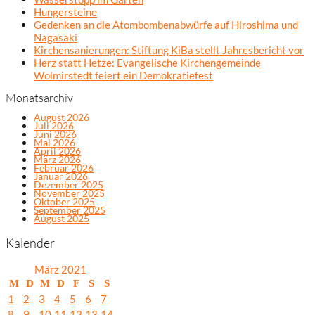
Hungersteine
Gedenken an die Atombombenabwürfe auf Hiroshima und
Nagasaki
Kirchensanierungen: Stiftung KiBa stellt Jahresbericht vor
Herz statt Hetze: Evangelische Kirchengemeinde
Wolmirstedt feiert ein Demokratiefest
Monatsarchiv
August 2026
Juli 2026
Juni 2026
Mai 2026
April 2026
März 2026
Februar 2026
Januar 2026
Dezember 2025
November 2025
Oktober 2025
September 2025
August 2025
Kalender
März 2021
M
D
M
D
F
S
S
1
2
3
4
5
6
7
8
9
10
11
12
13
14