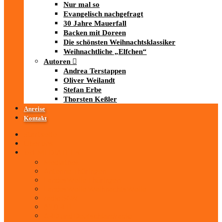
Nur mal so
Evangelisch nachgefragt
30 Jahre Mauerfall
Backen mit Doreen
Die schönsten Weihnachtsklassiker
Weihnachtliche „Elfchen“
Autoren
Andrea Terstappen
Oliver Weilandt
Stefan Erbe
Thorsten Keßler
Anreise
Kontakt
Startseite
Über uns
iad
-MEDIATHEK
Mediathek
Antenne Thüringen
LandesWelle Thüringen
LandesWelle WeihnachtsWelle
radio SAW
89.0 RTL
ARD und Deutschlandradio