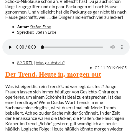
Schoko-Nikoläuse schon an. Vielleicht hast Du ja auch schon
längst zugegriffen und ein paar Packungen mit nach Hause
genommen. Und vielleicht hat die Packung es gar nicht bis nach
Hause geschafft, weil … die Dinger sind einfach viel zu lecker!
Stefan Erbe
Autor:
Stefan Erbe
Sprecher:
89.0 RTL
|
Was glaubst du?
02.11.2019 06:05
Der Trend. Heute in, morgen out
Was ist eigentlich ein Trend? Und wer legt das fest? Junge
Frauen lassen sich immer häufiger von Gesichts-Chirurgen
operieren, um einem Schönheitsideal zu entsprechen. Ist das
eine Trendfrage? Wenn Du das Wort Trends in eine
Suchmaschine eingibst, wirst du erstmal mit Mode-Trends
beballert. Ach so, zu der Sache mit der Schönheit. In der Zeit
der Renaissance waren die Dicken, die Prallen, die Fleischigen
Körper im Trend. „Schön“ gestern, gilt womöglich als heute
häßlich. Logische Folge: Heute häßlich könnte morgen wieder