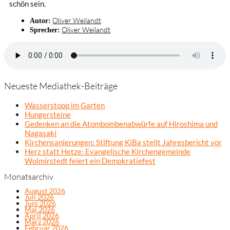
schön sein.
Oliver Weilandt
Autor:
Oliver Weilandt
Sprecher:
Neueste Mediathek-Beiträge
Wasserstopp im Garten
Hungersteine
Gedenken an die Atombombenabwürfe auf Hiroshima und
Nagasaki
Kirchensanierungen: Stiftung KiBa stellt Jahresbericht vor
Herz statt Hetze: Evangelische Kirchengemeinde
Wolmirstedt feiert ein Demokratiefest
Monatsarchiv
August 2026
Juli 2026
Juni 2026
Mai 2026
April 2026
März 2026
Februar 2026