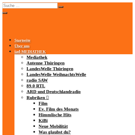
Startseite
Über uns
iad
-MEDIATHEK
Mediathek
Antenne Thüringen
LandesWelle Thüringen
LandesWelle WeihnachtsWelle
radio SAW
89.0 RTL
ARD und Deutschlandradio
Rubriken
Film
Ev. Film des Monats
Himmlische Hits
KiBi
Neue Mobilität
Was glaubst du?