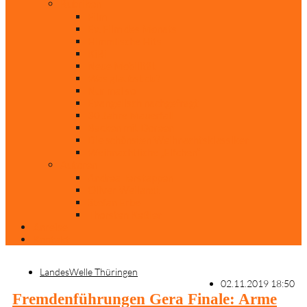
Rubriken
Film
Ev. Film des Monats
Himmlische Hits
KiBi
Neue Mobilität
Was glaubst du?
Nur mal so
Evangelisch nachgefragt
30 Jahre Mauerfall
Backen mit Doreen
Die schönsten Weihnachtsklassiker
Weihnachtliche „Elfchen“
Autoren
Andrea Terstappen
Oliver Weilandt
Stefan Erbe
Thorsten Keßler
Anreise
Kontakt
LandesWelle Thüringen
02.11.2019 18:50
Fremdenführungen Gera Finale: Arme