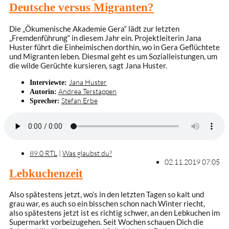
Deutsche versus Migranten?
Die „Ökumenische Akademie Gera“ lädt zur letzten
„Fremdenführung“ in diesem Jahr ein. Projektleiterin Jana
Huster führt die Einheimischen dorthin, wo in Gera Geflüchtete
und Migranten leben. Diesmal geht es um Sozialleistungen, um
die wilde Gerüchte kursieren, sagt Jana Huster.
Jana Huster
Interviewte:
Andrea Terstappen
Autorin:
Stefan Erbe
Sprecher:
89.0 RTL
|
Was glaubst du?
02.11.2019 07:05
Lebkuchenzeit
Also spätestens jetzt, wo’s in den letzten Tagen so kalt und
grau war, es auch so ein bisschen schon nach Winter riecht,
also spätestens jetzt ist es richtig schwer, an den Lebkuchen im
Supermarkt vorbeizugehen. Seit Wochen schauen Dich die