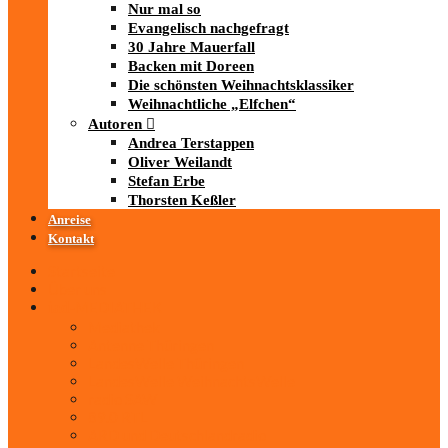
Nur mal so
Evangelisch nachgefragt
30 Jahre Mauerfall
Backen mit Doreen
Die schönsten Weihnachtsklassiker
Weihnachtliche „Elfchen“
Autoren
Andrea Terstappen
Oliver Weilandt
Stefan Erbe
Thorsten Keßler
Anreise
Kontakt
Startseite
Über uns
iad
-MEDIATHEK
Mediathek
Antenne Thüringen
LandesWelle Thüringen
LandesWelle WeihnachtsWelle
radio SAW
89.0 RTL
ARD und Deutschlandradio