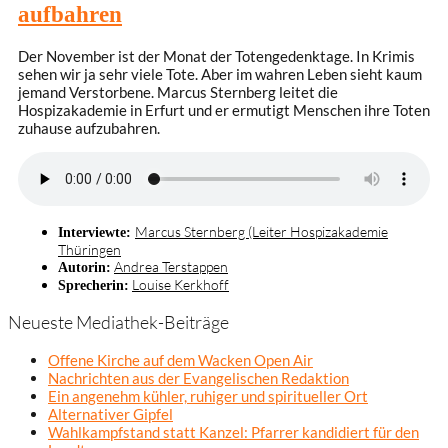
aufbahren
Der November ist der Monat der Totengedenktage. In Krimis
sehen wir ja sehr viele Tote. Aber im wahren Leben sieht kaum
jemand Verstorbene. Marcus Sternberg leitet die
Hospizakademie in Erfurt und er ermutigt Menschen ihre Toten
zuhause aufzubahren.
Marcus Sternberg (Leiter Hospizakademie
Interviewte:
Thüringen
Andrea Terstappen
Autorin:
Louise Kerkhoff
Sprecherin:
Neueste Mediathek-Beiträge
Offene Kirche auf dem Wacken Open Air
Nachrichten aus der Evangelischen Redaktion
Ein angenehm kühler, ruhiger und spiritueller Ort
Alternativer Gipfel
Wahlkampfstand statt Kanzel: Pfarrer kandidiert für den