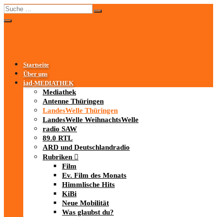
Startseite
Über uns
iad
-MEDIATHEK
Mediathek
Antenne Thüringen
LandesWelle Thüringen
LandesWelle WeihnachtsWelle
radio SAW
89.0 RTL
ARD und Deutschlandradio
Rubriken
Film
Ev. Film des Monats
Himmlische Hits
KiBi
Neue Mobilität
Was glaubst du?