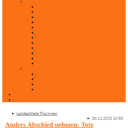
Rubriken
Film
Ev. Film des Monats
Himmlische Hits
KiBi
Neue Mobilität
Was glaubst du?
Nur mal so
Evangelisch nachgefragt
30 Jahre Mauerfall
Backen mit Doreen
Die schönsten Weihnachtsklassiker
Weihnachtliche „Elfchen“
Autoren
Andrea Terstappen
Oliver Weilandt
Stefan Erbe
Thorsten Keßler
Anreise
Kontakt
LandesWelle Thüringen
08.11.2025 18:50
Anders Abschied nehmen: Tote