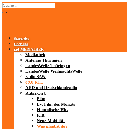
Startseite
Über uns
iad
-MEDIATHEK
Mediathek
Antenne Thüringen
LandesWelle Thüringen
LandesWelle WeihnachtsWelle
radio SAW
89.0 RTL
ARD und Deutschlandradio
Rubriken
Film
Ev. Film des Monats
Himmlische Hits
KiBi
Neue Mobilität
Was glaubst du?