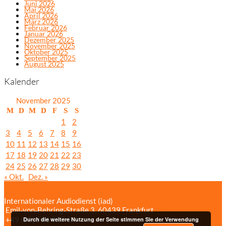
Juni 2026
Mai 2026
April 2026
März 2026
Februar 2026
Januar 2026
Dezember 2025
November 2025
Oktober 2025
September 2025
August 2025
Kalender
November 2025
M
D
M
D
F
S
S
1
2
3
4
5
6
7
8
9
10
11
12
13
14
15
16
17
18
19
20
21
22
23
24
25
26
27
28
29
30
« Okt.
Dez. »
Internationaler Audiodienst (iad)
Emil‑von‑Behring‑Straße 3, 60439 Frankfurt
+49 (69) 958 037‑0
Bildnachweise
Durch die weitere Nutzung der Seite stimmen Sie der Verwendung