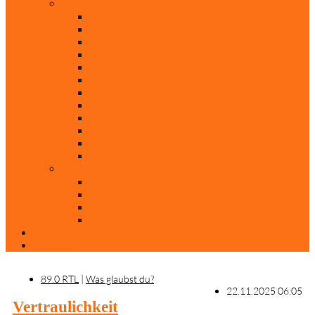
Rubriken
Film
Ev. Film des Monats
Himmlische Hits
KiBi
Neue Mobilität
Was glaubst du?
Nur mal so
Evangelisch nachgefragt
30 Jahre Mauerfall
Backen mit Doreen
Die schönsten Weihnachtsklassiker
Weihnachtliche „Elfchen“
Autoren
Andrea Terstappen
Oliver Weilandt
Stefan Erbe
Thorsten Keßler
Anreise
Kontakt
89.0 RTL
|
Was glaubst du?
22.11.2025 06:05
Vertraulichkeit