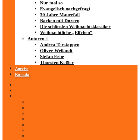
Nur mal so
Evangelisch nachgefragt
30 Jahre Mauerfall
Backen mit Doreen
Die schönsten Weihnachtsklassiker
Weihnachtliche „Elfchen“
Autoren
Andrea Terstappen
Oliver Weilandt
Stefan Erbe
Thorsten Keßler
Anreise
Kontakt
Startseite
Über uns
iad
-MEDIATHEK
Mediathek
Antenne Thüringen
LandesWelle Thüringen
LandesWelle WeihnachtsWelle
radio SAW
89.0 RTL
ARD und Deutschlandradio