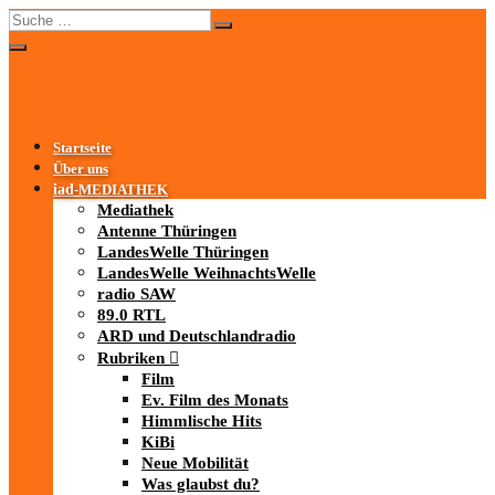
Startseite
Über uns
iad
-MEDIATHEK
Mediathek
Antenne Thüringen
LandesWelle Thüringen
LandesWelle WeihnachtsWelle
radio SAW
89.0 RTL
ARD und Deutschlandradio
Rubriken
Film
Ev. Film des Monats
Himmlische Hits
KiBi
Neue Mobilität
Was glaubst du?