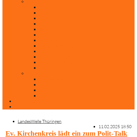
Rubriken
Film
Ev. Film des Monats
Himmlische Hits
KiBi
Neue Mobilität
Was glaubst du?
Nur mal so
Evangelisch nachgefragt
30 Jahre Mauerfall
Backen mit Doreen
Die schönsten Weihnachtsklassiker
Weihnachtliche „Elfchen“
Autoren
Andrea Terstappen
Oliver Weilandt
Stefan Erbe
Thorsten Keßler
Anreise
Kontakt
LandesWelle Thüringen
11.02.2025 18:50
Ev. Kirchenkreis lädt ein zum Polit-Talk