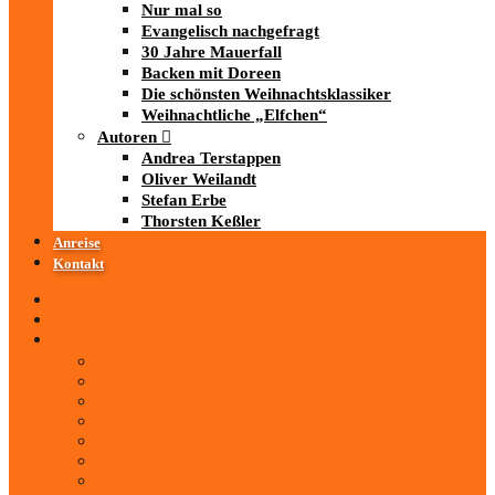
Nur mal so
Evangelisch nachgefragt
30 Jahre Mauerfall
Backen mit Doreen
Die schönsten Weihnachtsklassiker
Weihnachtliche „Elfchen“
Autoren
Andrea Terstappen
Oliver Weilandt
Stefan Erbe
Thorsten Keßler
Anreise
Kontakt
Startseite
Über uns
iad
-MEDIATHEK
Mediathek
Antenne Thüringen
LandesWelle Thüringen
LandesWelle WeihnachtsWelle
radio SAW
89.0 RTL
ARD und Deutschlandradio