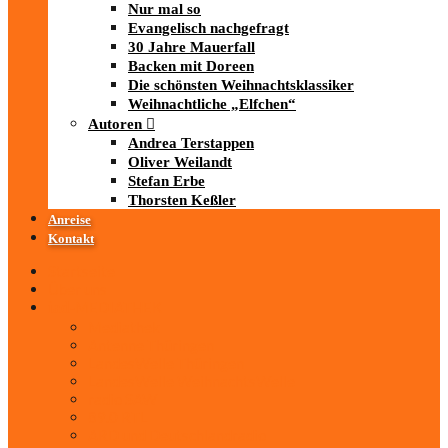
Nur mal so
Evangelisch nachgefragt
30 Jahre Mauerfall
Backen mit Doreen
Die schönsten Weihnachtsklassiker
Weihnachtliche „Elfchen“
Autoren
Andrea Terstappen
Oliver Weilandt
Stefan Erbe
Thorsten Keßler
Anreise
Kontakt
Startseite
Über uns
iad
-MEDIATHEK
Mediathek
Antenne Thüringen
LandesWelle Thüringen
LandesWelle WeihnachtsWelle
radio SAW
89.0 RTL
ARD und Deutschlandradio