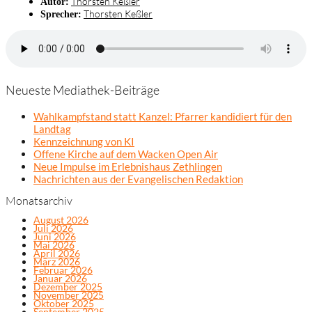
Thorsten Keßler
Autor:
Thorsten Keßler
Sprecher:
Neueste Mediathek-Beiträge
Wahlkampfstand statt Kanzel: Pfarrer kandidiert für den
Landtag
Kennzeichnung von KI
Offene Kirche auf dem Wacken Open Air
Neue Impulse im Erlebnishaus Zethlingen
Nachrichten aus der Evangelischen Redaktion
Monatsarchiv
August 2026
Juli 2026
Juni 2026
Mai 2026
April 2026
März 2026
Februar 2026
Januar 2026
Dezember 2025
November 2025
Oktober 2025
September 2025