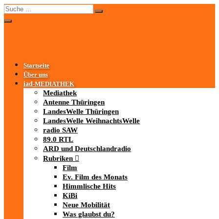
Startseite
Über uns
iad
-MEDIATHEK
Mediathek
Antenne Thüringen
LandesWelle Thüringen
LandesWelle WeihnachtsWelle
radio SAW
89.0 RTL
ARD und Deutschlandradio
Rubriken
Film
Ev. Film des Monats
Himmlische Hits
KiBi
Neue Mobilität
Was glaubst du?