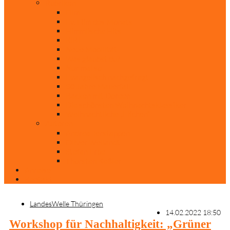
Rubriken
Film
Ev. Film des Monats
Himmlische Hits
KiBi
Neue Mobilität
Was glaubst du?
Nur mal so
Evangelisch nachgefragt
30 Jahre Mauerfall
Backen mit Doreen
Die schönsten Weihnachtsklassiker
Weihnachtliche „Elfchen“
Autoren
Andrea Terstappen
Oliver Weilandt
Stefan Erbe
Thorsten Keßler
Anreise
Kontakt
LandesWelle Thüringen
14.02.2022 18:50
Workshop für Nachhaltigkeit: „Grüner