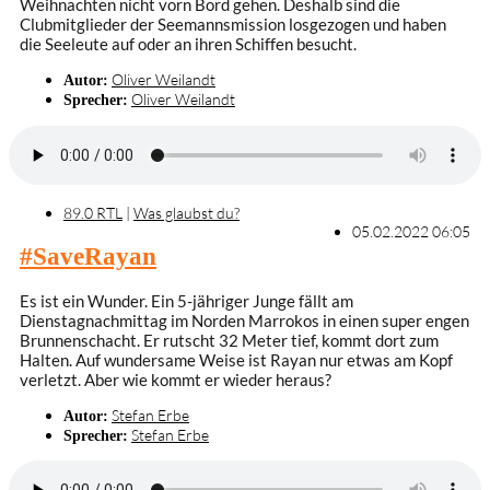
Weihnachten nicht vorn Bord gehen. Deshalb sind die
Clubmitglieder der Seemannsmission losgezogen und haben
die Seeleute auf oder an ihren Schiffen besucht.
Oliver Weilandt
Autor:
Oliver Weilandt
Sprecher:
89.0 RTL
|
Was glaubst du?
05.02.2022 06:05
#SaveRayan
Es ist ein Wunder. Ein 5-jähriger Junge fällt am
Dienstagnachmittag im Norden Marrokos in einen super engen
Brunnenschacht. Er rutscht 32 Meter tief, kommt dort zum
Halten. Auf wundersame Weise ist Rayan nur etwas am Kopf
verletzt. Aber wie kommt er wieder heraus?
Stefan Erbe
Autor:
Stefan Erbe
Sprecher: