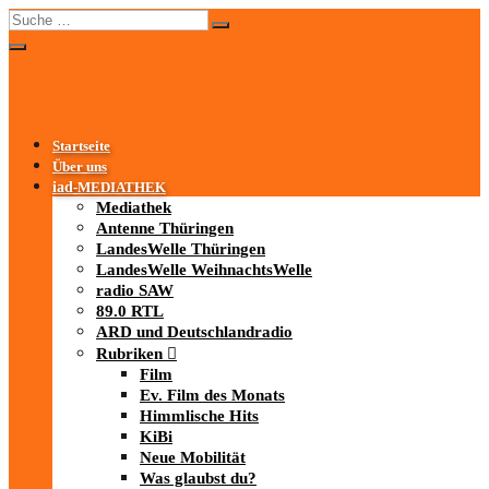
Startseite
Über uns
iad
-MEDIATHEK
Mediathek
Antenne Thüringen
LandesWelle Thüringen
LandesWelle WeihnachtsWelle
radio SAW
89.0 RTL
ARD und Deutschlandradio
Rubriken
Film
Ev. Film des Monats
Himmlische Hits
KiBi
Neue Mobilität
Was glaubst du?