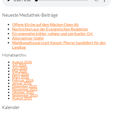
Neueste Mediathek-Beiträge
Offene Kirche auf dem Wacken Open Air
Nachrichten aus der Evangelischen Redaktion
Ein angenehm kühler, ruhiger und spiritueller Ort
Alternativer Gipfel
Wahlkampfstand statt Kanzel: Pfarrer kandidiert für den
Landtag
Monatsarchiv
August 2026
Juli 2026
Juni 2026
Mai 2026
April 2026
März 2026
Februar 2026
Januar 2026
Dezember 2025
November 2025
Oktober 2025
September 2025
August 2025
Kalender