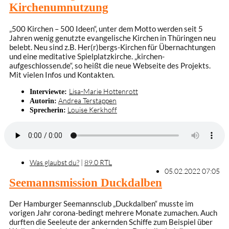
Kirchenumnutzung
„500 Kirchen – 500 Ideen“, unter dem Motto werden seit 5
Jahren wenig genutzte evangelische Kirchen in Thüringen neu
belebt. Neu sind z.B. Her(r)bergs-Kirchen für Übernachtungen
und eine meditative Spielplatzkirche. „kirchen-
aufgeschlossen.de“, so heißt die neue Webseite des Projekts.
Mit vielen Infos und Kontakten.
Lisa-Marie Hottenrott
Interviewte:
Andrea Terstappen
Autorin:
Louise Kerkhoff
Sprecherin:
Was glaubst du?
|
89.0 RTL
05.02.2022 07:05
Seemannsmission Duckdalben
Der Hamburger Seemannsclub „Duckdalben“ musste im
vorigen Jahr corona-bedingt mehrere Monate zumachen. Auch
durften die Seeleute der ankernden Schiffe zum Beispiel über