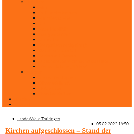
Rubriken
Film
Ev. Film des Monats
Himmlische Hits
KiBi
Neue Mobilität
Was glaubst du?
Nur mal so
Evangelisch nachgefragt
30 Jahre Mauerfall
Backen mit Doreen
Die schönsten Weihnachtsklassiker
Weihnachtliche „Elfchen“
Autoren
Andrea Terstappen
Oliver Weilandt
Stefan Erbe
Thorsten Keßler
Anreise
Kontakt
LandesWelle Thüringen
05.02.2022 18:50
Kirchen aufgeschlossen – Stand der