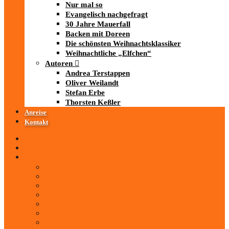
Nur mal so
Evangelisch nachgefragt
30 Jahre Mauerfall
Backen mit Doreen
Die schönsten Weihnachtsklassiker
Weihnachtliche „Elfchen“
Autoren
Andrea Terstappen
Oliver Weilandt
Stefan Erbe
Thorsten Keßler
Anreise
Kontakt
Startseite
Über uns
iad
-MEDIATHEK
Mediathek
Antenne Thüringen
LandesWelle Thüringen
LandesWelle WeihnachtsWelle
radio SAW
89.0 RTL
ARD und Deutschlandradio