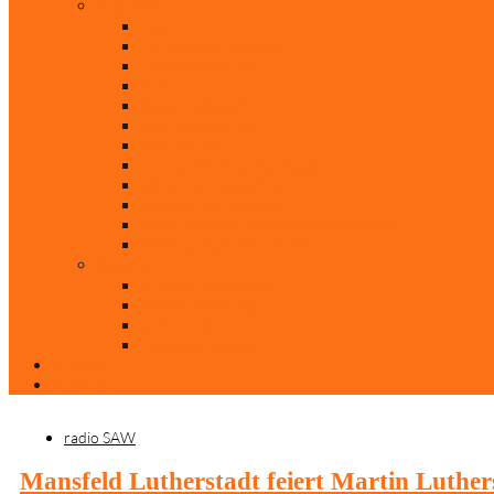
Rubriken
Film
Ev. Film des Monats
Himmlische Hits
KiBi
Neue Mobilität
Was glaubst du?
Nur mal so
Evangelisch nachgefragt
30 Jahre Mauerfall
Backen mit Doreen
Die schönsten Weihnachtsklassiker
Weihnachtliche „Elfchen“
Autoren
Andrea Terstappen
Oliver Weilandt
Stefan Erbe
Thorsten Keßler
Anreise
Kontakt
radio SAW
Mansfeld Lutherstadt feiert Martin Luther