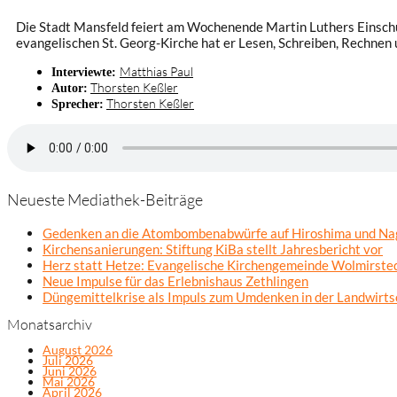
Die Stadt Mansfeld feiert am Wochenende Martin Luthers Einschulu
evangelischen St. Georg-Kirche hat er Lesen, Schreiben, Rechnen 
Matthias Paul
Interviewte:
Thorsten Keßler
Autor:
Thorsten Keßler
Sprecher:
Neueste Mediathek-Beiträge
Gedenken an die Atombombenabwürfe auf Hiroshima und Na
Kirchensanierungen: Stiftung KiBa stellt Jahresbericht vor
Herz statt Hetze: Evangelische Kirchengemeinde Wolmirsted
Neue Impulse für das Erlebnishaus Zethlingen
Düngemittelkrise als Impuls zum Umdenken in der Landwirts
Monatsarchiv
August 2026
Juli 2026
Juni 2026
Mai 2026
April 2026