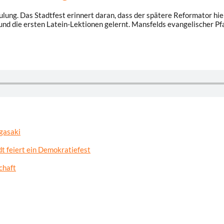
ng. Das Stadtfest erinnert daran, dass der spätere Reformator hier
und die ersten Latein-Lektionen gelernt. Mansfelds evangelischer Pf
gasaki
t feiert ein Demokratiefest
chaft