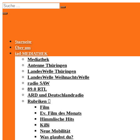
Startseite
Über uns
iad
-MEDIATHEK
Mediathek
Antenne Thüringen
LandesWelle Thüringen
LandesWelle WeihnachtsWelle
radio SAW
89.0 RTL
ARD und Deutschlandradio
Rubriken
Film
Ev. Film des Monats
Himmlische Hits
KiBi
Neue Mobilität
Was glaubst du?