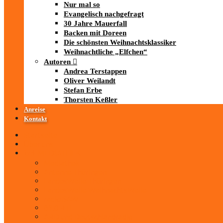
Nur mal so
Evangelisch nachgefragt
30 Jahre Mauerfall
Backen mit Doreen
Die schönsten Weihnachtsklassiker
Weihnachtliche „Elfchen“
Autoren
Andrea Terstappen
Oliver Weilandt
Stefan Erbe
Thorsten Keßler
Anreise
Kontakt
Startseite
Über uns
iad
-MEDIATHEK
Mediathek
Antenne Thüringen
LandesWelle Thüringen
LandesWelle WeihnachtsWelle
radio SAW
89.0 RTL
ARD und Deutschlandradio