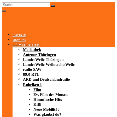
Startseite
Über uns
iad
-MEDIATHEK
Mediathek
Antenne Thüringen
LandesWelle Thüringen
LandesWelle WeihnachtsWelle
radio SAW
89.0 RTL
ARD und Deutschlandradio
Rubriken
Film
Ev. Film des Monats
Himmlische Hits
KiBi
Neue Mobilität
Was glaubst du?