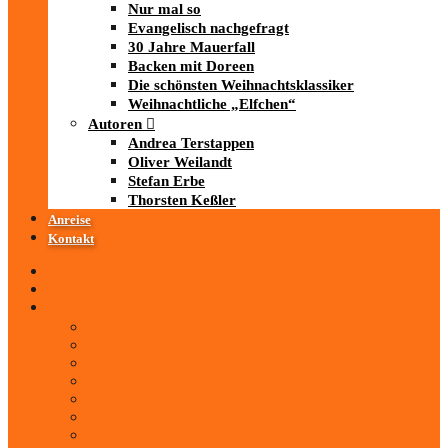
Nur mal so
Evangelisch nachgefragt
30 Jahre Mauerfall
Backen mit Doreen
Die schönsten Weihnachtsklassiker
Weihnachtliche „Elfchen“
Autoren
Andrea Terstappen
Oliver Weilandt
Stefan Erbe
Thorsten Keßler
Anreise
Kontakt
Startseite
Über uns
iad
-MEDIATHEK
Mediathek
Antenne Thüringen
LandesWelle Thüringen
LandesWelle WeihnachtsWelle
radio SAW
89.0 RTL
ARD und Deutschlandradio