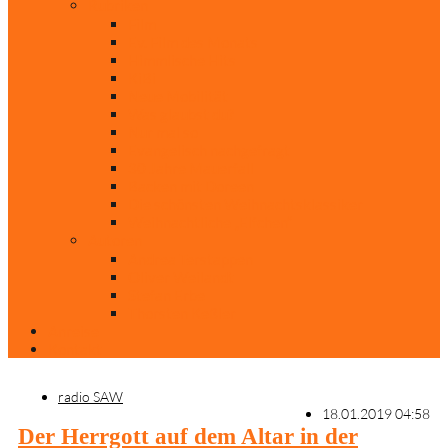
Rubriken
Film
Ev. Film des Monats
Himmlische Hits
KiBi
Neue Mobilität
Was glaubst du?
Nur mal so
Evangelisch nachgefragt
30 Jahre Mauerfall
Backen mit Doreen
Die schönsten Weihnachtsklassiker
Weihnachtliche „Elfchen“
Autoren
Andrea Terstappen
Oliver Weilandt
Stefan Erbe
Thorsten Keßler
Anreise
Kontakt
radio SAW
18.01.2019 04:58
Der Herrgott auf dem Altar in der