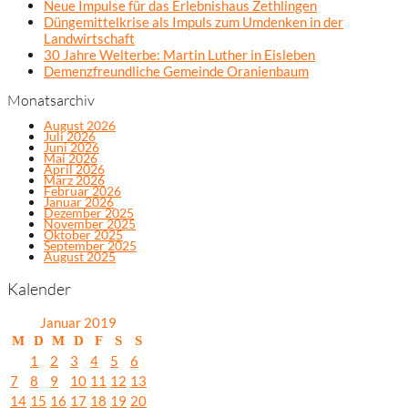
Neue Impulse für das Erlebnishaus Zethlingen
Düngemittelkrise als Impuls zum Umdenken in der
Landwirtschaft
30 Jahre Welterbe: Martin Luther in Eisleben
Demenzfreundliche Gemeinde Oranienbaum
Monatsarchiv
August 2026
Juli 2026
Juni 2026
Mai 2026
April 2026
März 2026
Februar 2026
Januar 2026
Dezember 2025
November 2025
Oktober 2025
September 2025
August 2025
Kalender
Januar 2019
M
D
M
D
F
S
S
1
2
3
4
5
6
7
8
9
10
11
12
13
14
15
16
17
18
19
20