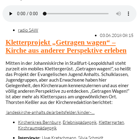
radio SAW
03.06.2018 08:15
Kletterprojekt „Getragen wagen“ –
Kirche aus anderer Perspektive erleben
Mitten in der Johanniskirche in Staßfurt-Leopoldshall steht
zurzeit ein mobiles Klettergerüst. „Getragen wagen!“, so heißt
das Projekt der Evangelischen Jugend Anhalts. Schulklassen,
Jugendgruppen, aber auch Erwachsene haben hier
Gelegenheit, den Kirchenraum kennenzulernen und aus einer
völlig anderen Perspektive zu entdecken. „Getragen Wagen!“
ist aber mehr als Kletterspass am ungewöhnlichen Ort.
Thorsten Keßler aus der Kirchenredaktion berichtet:
landeskirche-anhalts.de/arbeitsfelder/kinder-…
Kirchenkreis Bernburg
,
Erlebnispädagogik
,
Klettergarten
,
Kirchraumpädagogik
Uwe Kretschmann
,
Silvia Schmidt
Interviewte: