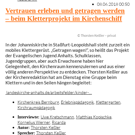
08.06.2018 00:50
Vertrauen erleben und getragen werden
– beim Kletterprojekt im Kirchenschiff
© Thorsten Keßler – privat
In der Johanniskirche in Staßfurt-Leopoldshall steht zurzeit ein
mobiles Klettergerüst. „Getragen wagen!“, so heißt das Projekt
der Evangelischen Jugend Anhalts. Schulklassen,
Jugendgruppen, aber auch Erwachsene haben hier
Gelegenheit, den Kirchenraum kennenzulernen und aus einer
völlig anderen Perspektive zu entdecken. Thorsten Keßler aus
der Kirchenredaktion hat am Dienstag eine Gruppe beim
Klettern und in den Seilen hängen begleitet:
landeskirche-anhalts.de/arbeitsfelder/kinder-…
Kirchenkreis Bernburg
,
Erlebnispädagogik
,
Klettergarten
,
Kirchraumpädagogik
Uwe Kretschmann
,
Matthias Kopischke
,
Interviewte:
Kornelius Werner
,
Ricarda
Thorsten Keßler
Autor:
Thorsten Keßler
Sprecher: