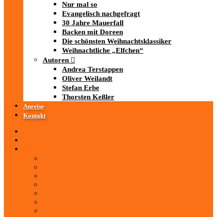
Nur mal so
Evangelisch nachgefragt
30 Jahre Mauerfall
Backen mit Doreen
Die schönsten Weihnachtsklassiker
Weihnachtliche „Elfchen“
Autoren
Andrea Terstappen
Oliver Weilandt
Stefan Erbe
Thorsten Keßler
Anreise
Kontakt
Startseite
Über uns
iad
-MEDIATHEK
Mediathek
Antenne Thüringen
LandesWelle Thüringen
LandesWelle WeihnachtsWelle
radio SAW
89.0 RTL
ARD und Deutschlandradio