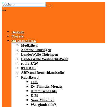
Startseite
Über uns
iad
-MEDIATHEK
Mediathek
Antenne Thüringen
LandesWelle Thüringen
LandesWelle WeihnachtsWelle
radio SAW
89.0 RTL
ARD und Deutschlandradio
Rubriken
Film
Ev. Film des Monats
Himmlische Hits
KiBi
Neue Mobilität
Was glaubst du?