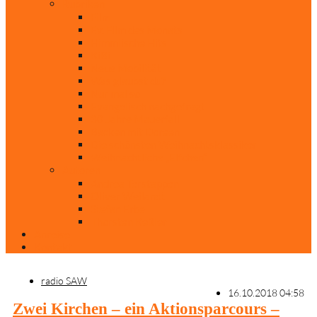
Rubriken
Film
Ev. Film des Monats
Himmlische Hits
KiBi
Neue Mobilität
Was glaubst du?
Nur mal so
Evangelisch nachgefragt
30 Jahre Mauerfall
Backen mit Doreen
Die schönsten Weihnachtsklassiker
Weihnachtliche „Elfchen“
Autoren
Andrea Terstappen
Oliver Weilandt
Stefan Erbe
Thorsten Keßler
Anreise
Kontakt
radio SAW
16.10.2018 04:58
Zwei Kirchen – ein Aktionsparcours –