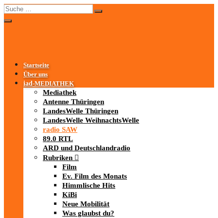
Startseite
Über uns
iad
-MEDIATHEK
Mediathek
Antenne Thüringen
LandesWelle Thüringen
LandesWelle WeihnachtsWelle
radio SAW
89.0 RTL
ARD und Deutschlandradio
Rubriken
Film
Ev. Film des Monats
Himmlische Hits
KiBi
Neue Mobilität
Was glaubst du?