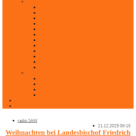
Rubriken
Film
Ev. Film des Monats
Himmlische Hits
KiBi
Neue Mobilität
Was glaubst du?
Nur mal so
Evangelisch nachgefragt
30 Jahre Mauerfall
Backen mit Doreen
Die schönsten Weihnachtsklassiker
Weihnachtliche „Elfchen“
Autoren
Andrea Terstappen
Oliver Weilandt
Stefan Erbe
Thorsten Keßler
Anreise
Kontakt
radio SAW
21.12.2025 08:15
Weihnachten bei Landesbischof Friedrich