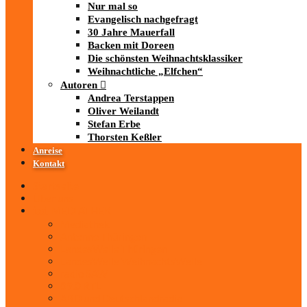
Nur mal so
Evangelisch nachgefragt
30 Jahre Mauerfall
Backen mit Doreen
Die schönsten Weihnachtsklassiker
Weihnachtliche „Elfchen“
Autoren
Andrea Terstappen
Oliver Weilandt
Stefan Erbe
Thorsten Keßler
Anreise
Kontakt
Startseite
Über uns
iad
-MEDIATHEK
Mediathek
Antenne Thüringen
LandesWelle Thüringen
LandesWelle WeihnachtsWelle
radio SAW
89.0 RTL
ARD und Deutschlandradio