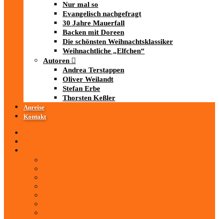
Nur mal so
Evangelisch nachgefragt
30 Jahre Mauerfall
Backen mit Doreen
Die schönsten Weihnachtsklassiker
Weihnachtliche „Elfchen“
Autoren
Andrea Terstappen
Oliver Weilandt
Stefan Erbe
Thorsten Keßler
Anreise
Kontakt
Startseite
Über uns
iad
-MEDIATHEK
Mediathek
Antenne Thüringen
LandesWelle Thüringen
LandesWelle WeihnachtsWelle
radio SAW
89.0 RTL
ARD und Deutschlandradio