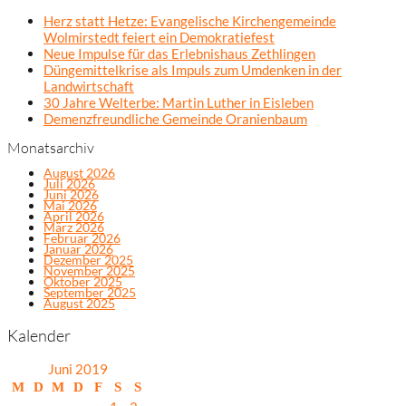
Herz statt Hetze: Evangelische Kirchengemeinde
Wolmirstedt feiert ein Demokratiefest
Neue Impulse für das Erlebnishaus Zethlingen
Düngemittelkrise als Impuls zum Umdenken in der
Landwirtschaft
30 Jahre Welterbe: Martin Luther in Eisleben
Demenzfreundliche Gemeinde Oranienbaum
Monatsarchiv
August 2026
Juli 2026
Juni 2026
Mai 2026
April 2026
März 2026
Februar 2026
Januar 2026
Dezember 2025
November 2025
Oktober 2025
September 2025
August 2025
Kalender
Juni 2019
M
D
M
D
F
S
S