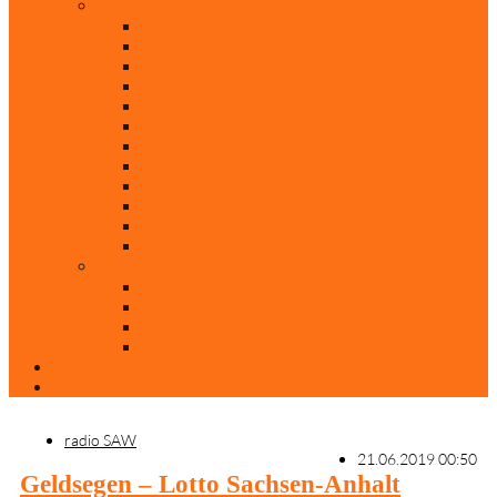
Rubriken
Film
Ev. Film des Monats
Himmlische Hits
KiBi
Neue Mobilität
Was glaubst du?
Nur mal so
Evangelisch nachgefragt
30 Jahre Mauerfall
Backen mit Doreen
Die schönsten Weihnachtsklassiker
Weihnachtliche „Elfchen“
Autoren
Andrea Terstappen
Oliver Weilandt
Stefan Erbe
Thorsten Keßler
Anreise
Kontakt
radio SAW
21.06.2019 00:50
Geldsegen – Lotto Sachsen-Anhalt