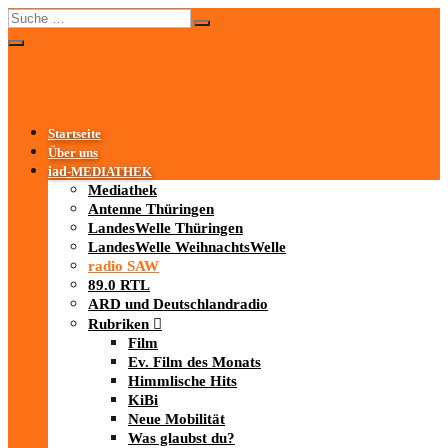
Startseite
Über uns
iad
-MEDIATHEK
Mediathek
Antenne Thüringen
LandesWelle Thüringen
LandesWelle WeihnachtsWelle
radio SAW
89.0 RTL
ARD und Deutschlandradio
Rubriken
Film
Ev. Film des Monats
Himmlische Hits
KiBi
Neue Mobilität
Was glaubst du?