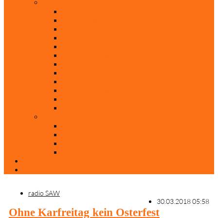
Rubriken
Film
Ev. Film des Monats
Himmlische Hits
KiBi
Neue Mobilität
Was glaubst du?
Nur mal so
Evangelisch nachgefragt
30 Jahre Mauerfall
Backen mit Doreen
Die schönsten Weihnachtsklassiker
Weihnachtliche „Elfchen“
Autoren
Andrea Terstappen
Oliver Weilandt
Stefan Erbe
Thorsten Keßler
Anreise
Kontakt
radio SAW
30.03.2018 05:58
Ohne Karfreitag kein Osterfest