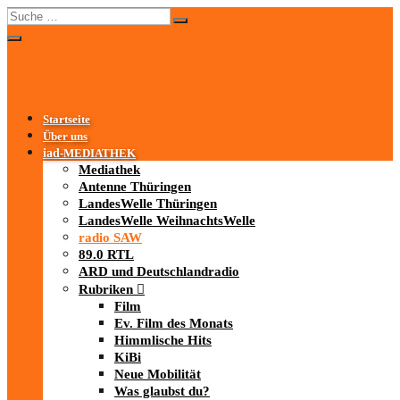
Startseite
Über uns
iad
-MEDIATHEK
Mediathek
Antenne Thüringen
LandesWelle Thüringen
LandesWelle WeihnachtsWelle
radio SAW
89.0 RTL
ARD und Deutschlandradio
Rubriken
Film
Ev. Film des Monats
Himmlische Hits
KiBi
Neue Mobilität
Was glaubst du?