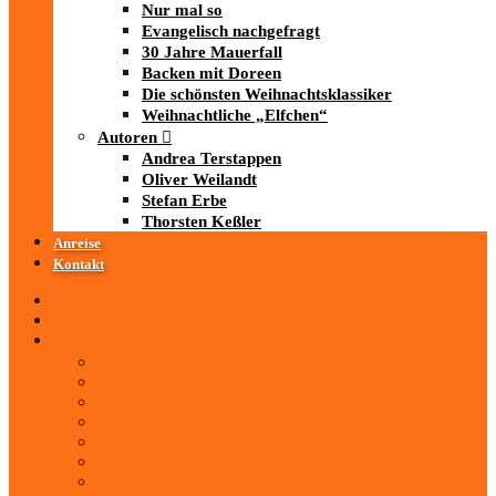
Nur mal so
Evangelisch nachgefragt
30 Jahre Mauerfall
Backen mit Doreen
Die schönsten Weihnachtsklassiker
Weihnachtliche „Elfchen“
Autoren
Andrea Terstappen
Oliver Weilandt
Stefan Erbe
Thorsten Keßler
Anreise
Kontakt
Startseite
Über uns
iad
-MEDIATHEK
Mediathek
Antenne Thüringen
LandesWelle Thüringen
LandesWelle WeihnachtsWelle
radio SAW
89.0 RTL
ARD und Deutschlandradio