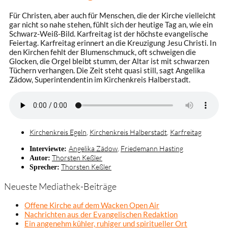
Für Christen, aber auch für Menschen, die der Kirche vielleicht
gar nicht so nahe stehen, fühlt sich der heutige Tag an, wie ein
Schwarz-Weiß-Bild. Karfreitag ist der höchste evangelische
Feiertag. Karfreitag erinnert an die Kreuzigung Jesu Christi. In
den Kirchen fehlt der Blumenschmuck, oft schweigen die
Glocken, die Orgel bleibt stumm, der Altar ist mit schwarzen
Tüchern verhangen. Die Zeit steht quasi still, sagt Angelika
Zädow, Superintendentin im Kirchenkreis Halberstadt.
Kirchenkreis Egeln
,
Kirchenkreis Halberstadt
,
Karfreitag
Angelika Zädow
,
Friedemann Hasting
Interviewte:
Thorsten Keßler
Autor:
Thorsten Keßler
Sprecher:
Neueste Mediathek-Beiträge
Offene Kirche auf dem Wacken Open Air
Nachrichten aus der Evangelischen Redaktion
Ein angenehm kühler, ruhiger und spiritueller Ort