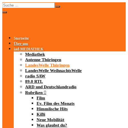
Startseite
Über uns
iad
-MEDIATHEK
Mediathek
Antenne Thüringen
LandesWelle Thüringen
LandesWelle WeihnachtsWelle
radio SAW
89.0 RTL
ARD und Deutschlandradio
Rubriken
Film
Ev. Film des Monats
Himmlische Hits
KiBi
Neue Mobilität
Was glaubst du?