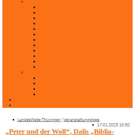
Rubriken
Film
Ev. Film des Monats
Himmlische Hits
KiBi
Neue Mobilität
Was glaubst du?
Nur mal so
Evangelisch nachgefragt
30 Jahre Mauerfall
Backen mit Doreen
Die schönsten Weihnachtsklassiker
Weihnachtliche „Elfchen“
Autoren
Andrea Terstappen
Oliver Weilandt
Stefan Erbe
Thorsten Keßler
Anreise
Kontakt
LandesWelle Thüringen
|
Veranstaltungstipps
17.01.2025 18:50
„Peter und der Wolf“, Dalis „Biblia-