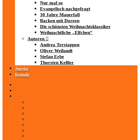
Nur mal so
Evangelisch nachgefragt
30 Jahre Mauerfall
Backen mit Doreen
Die schönsten Weihnachtsklassiker
Weihnachtliche „Elfchen“
Autoren
Andrea Terstappen
Oliver Weilandt
Stefan Erbe
Thorsten Keßler
Anreise
Kontakt
Startseite
Über uns
iad
-MEDIATHEK
Mediathek
Antenne Thüringen
LandesWelle Thüringen
LandesWelle WeihnachtsWelle
radio SAW
89.0 RTL
ARD und Deutschlandradio