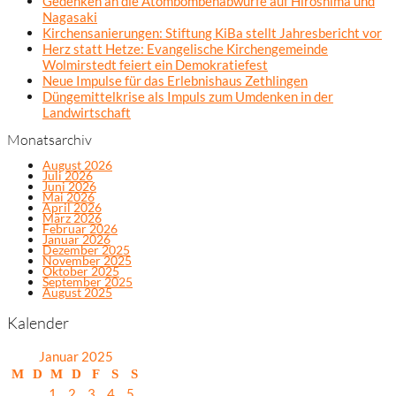
Gedenken an die Atombombenabwürfe auf Hiroshima und
Nagasaki
Kirchensanierungen: Stiftung KiBa stellt Jahresbericht vor
Herz statt Hetze: Evangelische Kirchengemeinde
Wolmirstedt feiert ein Demokratiefest
Neue Impulse für das Erlebnishaus Zethlingen
Düngemittelkrise als Impuls zum Umdenken in der
Landwirtschaft
Monatsarchiv
August 2026
Juli 2026
Juni 2026
Mai 2026
April 2026
März 2026
Februar 2026
Januar 2026
Dezember 2025
November 2025
Oktober 2025
September 2025
August 2025
Kalender
Januar 2025
M
D
M
D
F
S
S
1
2
3
4
5