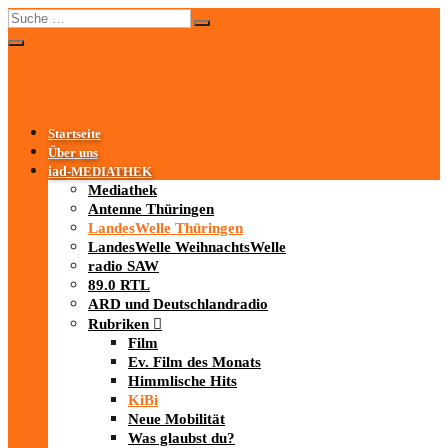
Startseite
Über uns
iad
-MEDIATHEK
Mediathek
Antenne Thüringen
LandesWelle Thüringen
LandesWelle WeihnachtsWelle
radio SAW
89.0 RTL
ARD und Deutschlandradio
Rubriken
Film
Ev. Film des Monats
Himmlische Hits
KiBi
Neue Mobilität
Was glaubst du?