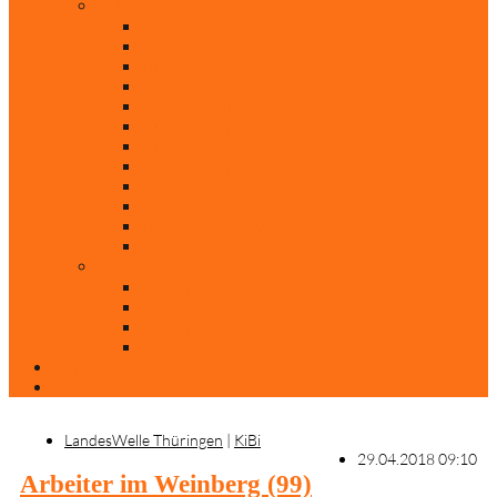
Rubriken
Film
Ev. Film des Monats
Himmlische Hits
KiBi
Neue Mobilität
Was glaubst du?
Nur mal so
Evangelisch nachgefragt
30 Jahre Mauerfall
Backen mit Doreen
Die schönsten Weihnachtsklassiker
Weihnachtliche „Elfchen“
Autoren
Andrea Terstappen
Oliver Weilandt
Stefan Erbe
Thorsten Keßler
Anreise
Kontakt
LandesWelle Thüringen
|
KiBi
29.04.2018 09:10
Arbeiter im Weinberg (99)