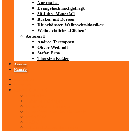
Nur mal so
Evangelisch nachgefragt
30 Jahre Mauerfall
Backen mit Doreen
Die schönsten Weihnachtsklassiker
Weihnachtliche „Elfchen“
Autoren
Andrea Terstappen
Oliver Weilandt
Stefan Erbe
Thorsten Keßler
Anreise
Kontakt
Startseite
Über uns
iad
-MEDIATHEK
Mediathek
Antenne Thüringen
LandesWelle Thüringen
LandesWelle WeihnachtsWelle
radio SAW
89.0 RTL
ARD und Deutschlandradio