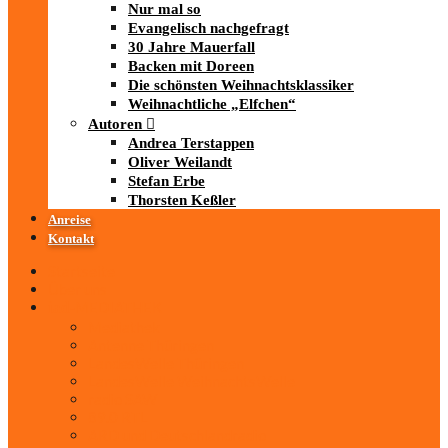
Nur mal so
Evangelisch nachgefragt
30 Jahre Mauerfall
Backen mit Doreen
Die schönsten Weihnachtsklassiker
Weihnachtliche „Elfchen“
Autoren
Andrea Terstappen
Oliver Weilandt
Stefan Erbe
Thorsten Keßler
Anreise
Kontakt
Startseite
Über uns
iad
-MEDIATHEK
Mediathek
Antenne Thüringen
LandesWelle Thüringen
LandesWelle WeihnachtsWelle
radio SAW
89.0 RTL
ARD und Deutschlandradio