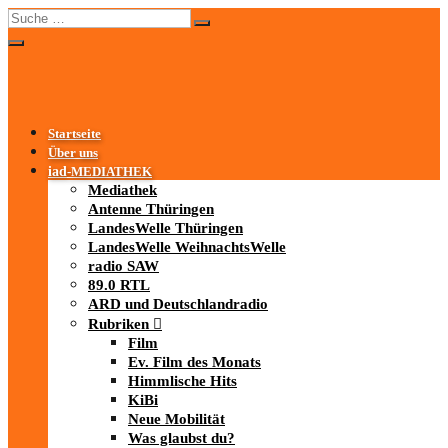
Startseite
Über uns
iad
-MEDIATHEK
Mediathek
Antenne Thüringen
LandesWelle Thüringen
LandesWelle WeihnachtsWelle
radio SAW
89.0 RTL
ARD und Deutschlandradio
Rubriken
Film
Ev. Film des Monats
Himmlische Hits
KiBi
Neue Mobilität
Was glaubst du?