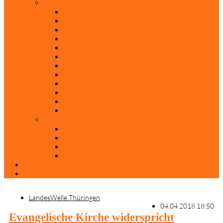
Rubriken
Film
Ev. Film des Monats
Himmlische Hits
KiBi
Neue Mobilität
Was glaubst du?
Nur mal so
Evangelisch nachgefragt
30 Jahre Mauerfall
Backen mit Doreen
Die schönsten Weihnachtsklassiker
Weihnachtliche „Elfchen“
Autoren
Andrea Terstappen
Oliver Weilandt
Stefan Erbe
Thorsten Keßler
Anreise
Kontakt
LandesWelle Thüringen
04.04.2018 18:50
Evangelische Kirche widerspricht