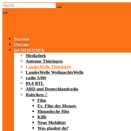
Startseite
Über uns
iad
-MEDIATHEK
Mediathek
Antenne Thüringen
LandesWelle Thüringen
LandesWelle WeihnachtsWelle
radio SAW
89.0 RTL
ARD und Deutschlandradio
Rubriken
Film
Ev. Film des Monats
Himmlische Hits
KiBi
Neue Mobilität
Was glaubst du?