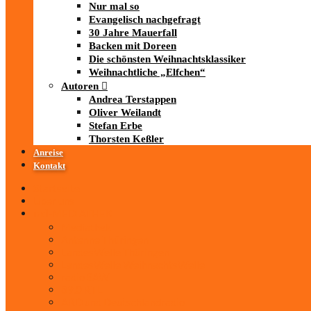
Nur mal so
Evangelisch nachgefragt
30 Jahre Mauerfall
Backen mit Doreen
Die schönsten Weihnachtsklassiker
Weihnachtliche „Elfchen“
Autoren
Andrea Terstappen
Oliver Weilandt
Stefan Erbe
Thorsten Keßler
Anreise
Kontakt
Startseite
Über uns
iad
-MEDIATHEK
Mediathek
Antenne Thüringen
LandesWelle Thüringen
LandesWelle WeihnachtsWelle
radio SAW
89.0 RTL
ARD und Deutschlandradio