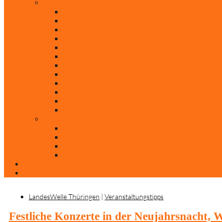
Rubriken
Film
Ev. Film des Monats
Himmlische Hits
KiBi
Neue Mobilität
Was glaubst du?
Nur mal so
Evangelisch nachgefragt
30 Jahre Mauerfall
Backen mit Doreen
Die schönsten Weihnachtsklassiker
Weihnachtliche „Elfchen“
Autoren
Andrea Terstappen
Oliver Weilandt
Stefan Erbe
Thorsten Keßler
Anreise
Kontakt
LandesWelle Thüringen
|
Veranstaltungstipps
Festliche Konzerte in der Neujahrsnacht,