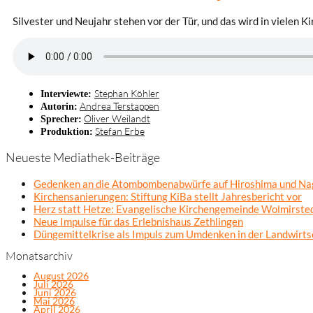
Silvester und Neujahr stehen vor der Tür, und das wird in vielen 
Stephan Köhler
Interviewte:
Andrea Terstappen
Autorin:
Oliver Weilandt
Sprecher:
Stefan Erbe
Produktion:
Neueste Mediathek-Beiträge
Gedenken an die Atombombenabwürfe auf Hiroshima und Na
Kirchensanierungen: Stiftung KiBa stellt Jahresbericht vor
Herz statt Hetze: Evangelische Kirchengemeinde Wolmirsted
Neue Impulse für das Erlebnishaus Zethlingen
Düngemittelkrise als Impuls zum Umdenken in der Landwirts
Monatsarchiv
August 2026
Juli 2026
Juni 2026
Mai 2026
April 2026