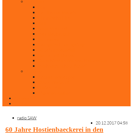
Rubriken
Film
Ev. Film des Monats
Himmlische Hits
KiBi
Neue Mobilität
Was glaubst du?
Nur mal so
Evangelisch nachgefragt
30 Jahre Mauerfall
Backen mit Doreen
Die schönsten Weihnachtsklassiker
Weihnachtliche „Elfchen“
Autoren
Andrea Terstappen
Oliver Weilandt
Stefan Erbe
Thorsten Keßler
Anreise
Kontakt
radio SAW
20.12.2017 04:58
60 Jahre Hostienbaeckerei in den