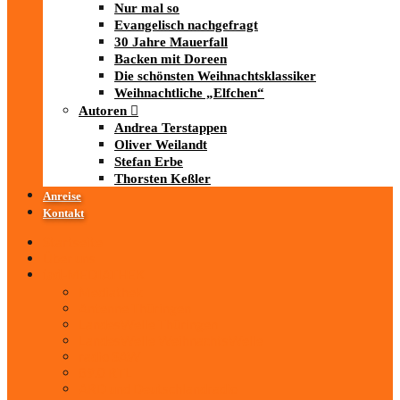
Nur mal so
Evangelisch nachgefragt
30 Jahre Mauerfall
Backen mit Doreen
Die schönsten Weihnachtsklassiker
Weihnachtliche „Elfchen“
Autoren
Andrea Terstappen
Oliver Weilandt
Stefan Erbe
Thorsten Keßler
Anreise
Kontakt
Startseite
Über uns
iad
-MEDIATHEK
Mediathek
Antenne Thüringen
LandesWelle Thüringen
LandesWelle WeihnachtsWelle
radio SAW
89.0 RTL
ARD und Deutschlandradio