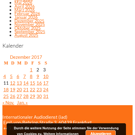
Mai 2026
April 2026
März 2026
Februar 2026
Januar 2026
Dezember 2025
November 2025
Oktober 2025
September 2025
August 2025
Kalender
Dezember 2017
M
D
M
D
F
S
S
1
2
3
4
5
6
7
8
9
10
11
12
13
14
15
16
17
18
19
20
21
22
23
24
25
26
27
28
29
30
31
« Nov.
Jan. »
Internationaler Audiodienst (iad)
Emil‑von‑Behring‑Straße 3, 60439 Frankfurt
+49 (69) 958 037‑0
Bildnachweise
Durch die weitere Nutzung der Seite stimmen Sie der Verwendung
Akzeptieren
Impressum/Datenschutzerklärung
von Cookies zu.
Weitere Informationen