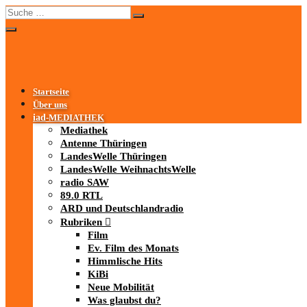
Startseite
Über uns
iad
-MEDIATHEK
Mediathek
Antenne Thüringen
LandesWelle Thüringen
LandesWelle WeihnachtsWelle
radio SAW
89.0 RTL
ARD und Deutschlandradio
Rubriken
Film
Ev. Film des Monats
Himmlische Hits
KiBi
Neue Mobilität
Was glaubst du?