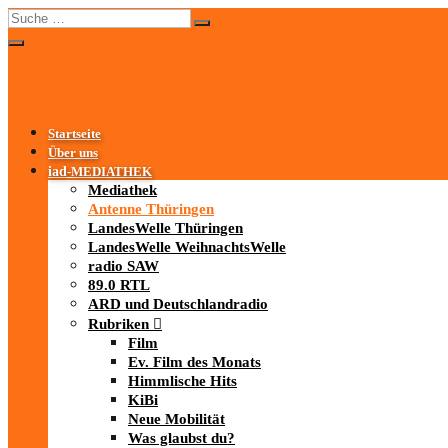
Startseite
Über uns
iad
-MEDIATHEK
Mediathek
Antenne Thüringen
LandesWelle Thüringen
LandesWelle WeihnachtsWelle
radio SAW
89.0 RTL
ARD und Deutschlandradio
Rubriken
Film
Ev. Film des Monats
Himmlische Hits
KiBi
Neue Mobilität
Was glaubst du?