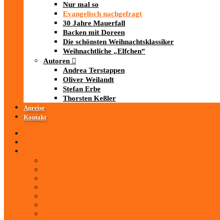
Nur mal so
Evangelisch nachgefragt
30 Jahre Mauerfall
Backen mit Doreen
Die schönsten Weihnachtsklassiker
Weihnachtliche „Elfchen“
Autoren
Andrea Terstappen
Oliver Weilandt
Stefan Erbe
Thorsten Keßler
Anreise
Kontakt
Startseite
Über uns
iad
-MEDIATHEK
Mediathek
Antenne Thüringen
LandesWelle Thüringen
LandesWelle WeihnachtsWelle
radio SAW
89.0 RTL
ARD und Deutschlandradio