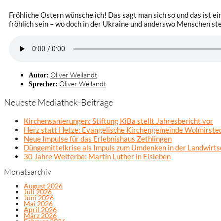
Fröhliche Ostern wünsche ich! Das sagt man sich so und das ist ei
fröhlich sein – wo doch in der Ukraine und anderswo Menschen ste
Oliver Weilandt
Autor:
Oliver Weilandt
Sprecher:
Neueste Mediathek-Beiträge
Kirchensanierungen: Stiftung KiBa stellt Jahresbericht vor
Herz statt Hetze: Evangelische Kirchengemeinde Wolmirsted
Neue Impulse für das Erlebnishaus Zethlingen
Düngemittelkrise als Impuls zum Umdenken in der Landwirts
30 Jahre Welterbe: Martin Luther in Eisleben
Monatsarchiv
August 2026
Juli 2026
Juni 2026
Mai 2026
April 2026
März 2026