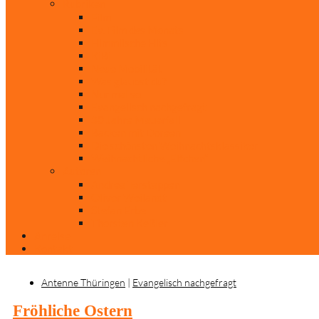
Rubriken
Film
Ev. Film des Monats
Himmlische Hits
KiBi
Neue Mobilität
Was glaubst du?
Nur mal so
Evangelisch nachgefragt
30 Jahre Mauerfall
Backen mit Doreen
Die schönsten Weihnachtsklassiker
Weihnachtliche „Elfchen“
Autoren
Andrea Terstappen
Oliver Weilandt
Stefan Erbe
Thorsten Keßler
Anreise
Kontakt
Antenne Thüringen
|
Evangelisch nachgefragt
Fröhliche Ostern