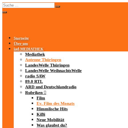
Startseite
Über uns
iad
-MEDIATHEK
Mediathek
Antenne Thüringen
LandesWelle Thüringen
LandesWelle WeihnachtsWelle
radio SAW
89.0 RTL
ARD und Deutschlandradio
Rubriken
Film
Ev. Film des Monats
Himmlische Hits
KiBi
Neue Mobilität
Was glaubst du?