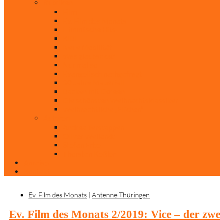
Rubriken
Film
Ev. Film des Monats
Himmlische Hits
KiBi
Neue Mobilität
Was glaubst du?
Nur mal so
Evangelisch nachgefragt
30 Jahre Mauerfall
Backen mit Doreen
Die schönsten Weihnachtsklassiker
Weihnachtliche „Elfchen“
Autoren
Andrea Terstappen
Oliver Weilandt
Stefan Erbe
Thorsten Keßler
Anreise
Kontakt
Ev. Film des Monats
|
Antenne Thüringen
Ev. Film des Monats 2/2019: Vice – der zw