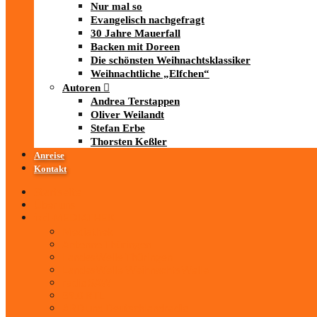
Nur mal so
Evangelisch nachgefragt
30 Jahre Mauerfall
Backen mit Doreen
Die schönsten Weihnachtsklassiker
Weihnachtliche „Elfchen“
Autoren
Andrea Terstappen
Oliver Weilandt
Stefan Erbe
Thorsten Keßler
Anreise
Kontakt
Startseite
Über uns
iad
-MEDIATHEK
Mediathek
Antenne Thüringen
LandesWelle Thüringen
LandesWelle WeihnachtsWelle
radio SAW
89.0 RTL
ARD und Deutschlandradio