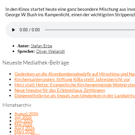
In den Kinos startet heute eine ganz besondere Mischung aus inv
George W. Bush ins Rampenlicht, einen der wichtigsten Strippenzi
Stefan Erbe
Autor:
Oliver Weilandt
Sprecher:
Neueste Mediathek-Beiträge
Gedenken an die Atombombenabwürfe auf Hiroshima und Na
Kirchensanierungen: Stiftung KiBa stellt Jahresbericht vor
Herz statt Hetze: Evangelische Kirchengemeinde Wolmirsted
Neue Impulse für das Erlebnishaus Zethlingen
Düngemittelkrise als Impuls zum Umdenken in der Landwirts
Monatsarchiv
August 2026
Juli 2026
Juni 2026
Mai 2026
April 2026
März 2026