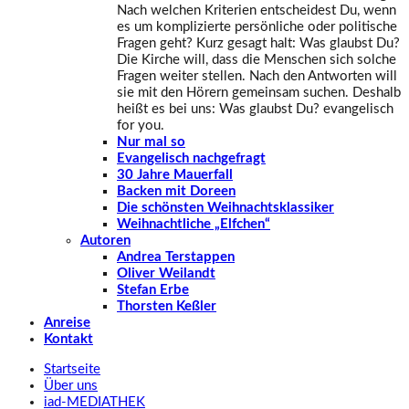
Nach welchen Kriterien entscheidest Du, wenn
es um komplizierte persönliche oder politische
Fragen geht? Kurz gesagt halt: Was glaubst Du?
Die Kirche will, dass die Menschen sich solche
Fragen weiter stellen. Nach den Antworten will
sie mit den Hörern gemeinsam suchen. Deshalb
heißt es bei uns: Was glaubst Du? evangelisch
for you.
Nur mal so
Evangelisch nachgefragt
30 Jahre Mauerfall
Backen mit Doreen
Die schönsten Weihnachtsklassiker
Weihnachtliche „Elfchen“
Autoren
Andrea Terstappen
Oliver Weilandt
Stefan Erbe
Thorsten Keßler
Anreise
Kontakt
Startseite
Über uns
iad
-MEDIATHEK