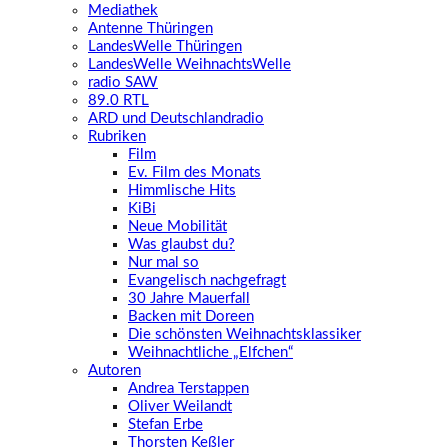
Mediathek
Antenne Thüringen
LandesWelle Thüringen
LandesWelle WeihnachtsWelle
radio SAW
89.0 RTL
ARD und Deutschlandradio
Rubriken
Film
Ev. Film des Monats
Himmlische Hits
KiBi
Neue Mobilität
Was glaubst du?
Nur mal so
Evangelisch nachgefragt
30 Jahre Mauerfall
Backen mit Doreen
Die schönsten Weihnachtsklassiker
Weihnachtliche „Elfchen“
Autoren
Andrea Terstappen
Oliver Weilandt
Stefan Erbe
Thorsten Keßler