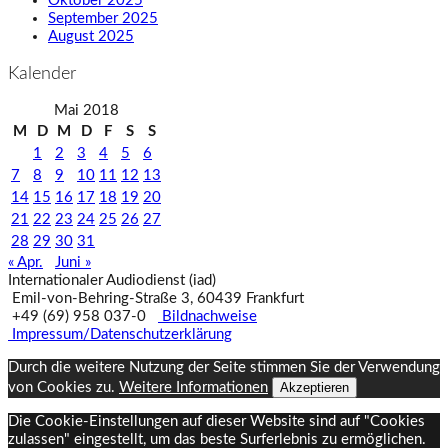
Oktober 2025
September 2025
August 2025
Kalender
Mai 2018
M
D
M
D
F
S
S
1
2
3
4
5
6
7
8
9
10
11
12
13
14
15
16
17
18
19
20
21
22
23
24
25
26
27
28
29
30
31
« Apr.
Juni »
Internationaler Audiodienst (iad)
Emil‑von‑Behring‑Straße 3, 60439 Frankfurt
+49 (69) 958 037‑0
Bildnachweise
Impressum/Datenschutzerklärung
Durch die weitere Nutzung der Seite stimmen Sie der Verwendung
von Cookies zu.
Weitere Informationen
Akzeptieren
Die Cookie-Einstellungen auf dieser Website sind auf "Cookies
zulassen" eingestellt, um das beste Surferlebnis zu ermöglichen.