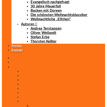
Evangelisch nachgefragt
30 Jahre Mauerfall
Backen mit Doreen
Die schönsten Weihnachtsklassiker
Weihnachtliche „Elfchen“
Autoren
Andrea Terstappen
Oliver Weilandt
Stefan Erbe
Thorsten Keßler
Anreise
Kontakt
Startseite
Über uns
iad
-MEDIATHEK
Mediathek
Antenne Thüringen
LandesWelle Thüringen
LandesWelle WeihnachtsWelle
radio SAW
89.0 RTL
ARD und Deutschlandradio
Rubriken
Film