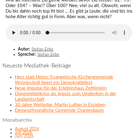
Wie alt möchtest Du gerne werden, bevor Du stirbst? 82? 93?
Oder 104? – Was!? Über 100? Nee, viel zu alt. Obwohl, wenn
Du bis dahin noch top fit bist … Es gibt ja Leute, die sind bis ins
hohe Alter richtig gut in Form. Aber was, wenn nicht?
Autor:
Stefan Erbe
Sprecher:
Stefan Erbe
Neueste Mediathek-Beiträge
Herz statt Hetze: Evangelische Kirchengemeinde
Wolmirstedt feiert ein Demokratiefest
Neue Impulse für das Erlebnishaus Zethlingen
Düngemittelkrise als Impuls zum Umdenken in der
Landwirtschaft
30 Jahre Welterbe: Martin Luther in Eisleben
Demenzfreundliche Gemeinde Oranienbaum
Monatsarchiv
August 2026
Juli 2026
Juni 2026