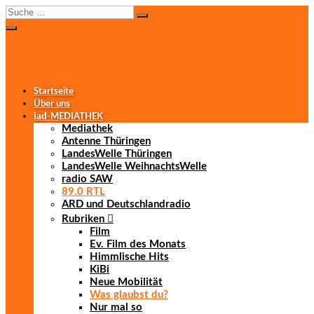
Startseite
Über uns
iad
-MEDIATHEK
Mediathek
Antenne Thüringen
LandesWelle Thüringen
LandesWelle WeihnachtsWelle
radio SAW
89.0 RTL
ARD und Deutschlandradio
Rubriken
Film
Ev. Film des Monats
Himmlische Hits
KiBi
Neue Mobilität
Was glaubst du?
Nur mal so