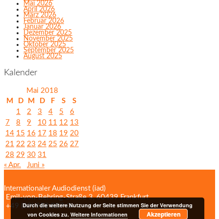
Mai 2026
April 2026
März 2026
Februar 2026
Januar 2026
Dezember 2025
November 2025
Oktober 2025
September 2025
August 2025
Kalender
Mai 2018
M
D
M
D
F
S
S
1
2
3
4
5
6
7
8
9
10
11
12
13
14
15
16
17
18
19
20
21
22
23
24
25
26
27
28
29
30
31
« Apr.
Juni »
Internationaler Audiodienst (iad)
Emil‑von‑Behring‑Straße 3, 60439 Frankfurt
Durch die weitere Nutzung der Seite stimmen Sie der Verwendung
+49 (69) 958 037‑0
Bildnachweise
Akzeptieren
von Cookies zu.
Weitere Informationen
Impressum/Datenschutzerklärung