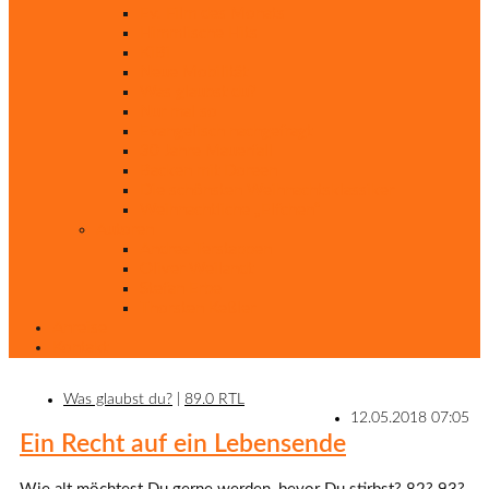
Ev. Film des Monats
Himmlische Hits
KiBi
Neue Mobilität
Was glaubst du?
Nur mal so
Evangelisch nachgefragt
30 Jahre Mauerfall
Backen mit Doreen
Die schönsten Weihnachtsklassiker
Weihnachtliche „Elfchen“
Autoren
Andrea Terstappen
Oliver Weilandt
Stefan Erbe
Thorsten Keßler
Anreise
Kontakt
Was glaubst du?
|
89.0 RTL
12.05.2018 07:05
Ein Recht auf ein Lebensende