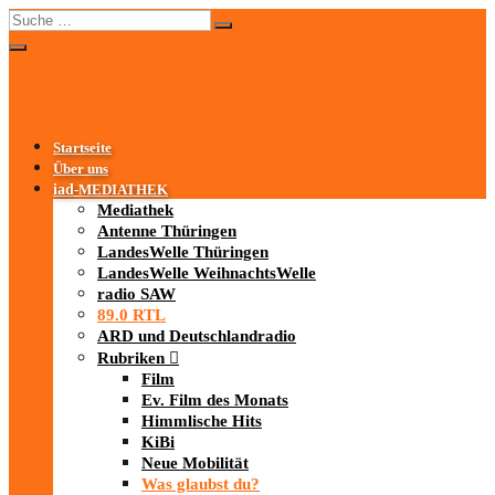
Startseite
Über uns
iad
-MEDIATHEK
Mediathek
Antenne Thüringen
LandesWelle Thüringen
LandesWelle WeihnachtsWelle
radio SAW
89.0 RTL
ARD und Deutschlandradio
Rubriken
Film
Ev. Film des Monats
Himmlische Hits
KiBi
Neue Mobilität
Was glaubst du?