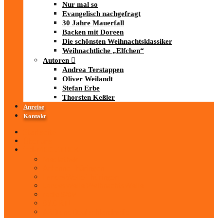
Nur mal so
Evangelisch nachgefragt
30 Jahre Mauerfall
Backen mit Doreen
Die schönsten Weihnachtsklassiker
Weihnachtliche „Elfchen“
Autoren
Andrea Terstappen
Oliver Weilandt
Stefan Erbe
Thorsten Keßler
Anreise
Kontakt
Startseite
Über uns
iad
-MEDIATHEK
Mediathek
Antenne Thüringen
LandesWelle Thüringen
LandesWelle WeihnachtsWelle
radio SAW
89.0 RTL
ARD und Deutschlandradio