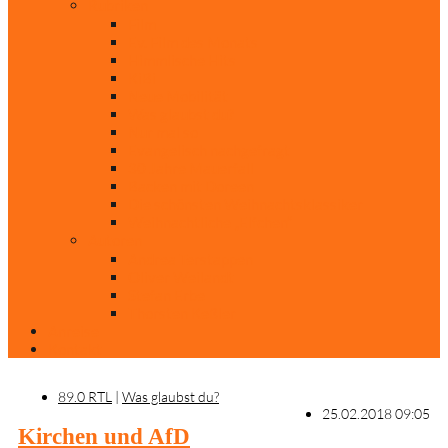
Rubriken
Film
Ev. Film des Monats
Himmlische Hits
KiBi
Neue Mobilität
Was glaubst du?
Nur mal so
Evangelisch nachgefragt
30 Jahre Mauerfall
Backen mit Doreen
Die schönsten Weihnachtsklassiker
Weihnachtliche „Elfchen“
Autoren
Andrea Terstappen
Oliver Weilandt
Stefan Erbe
Thorsten Keßler
Anreise
Kontakt
89.0 RTL
|
Was glaubst du?
25.02.2018 09:05
Kirchen und AfD