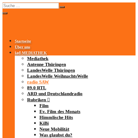
Startseite
Über uns
iad
-MEDIATHEK
Mediathek
Antenne Thüringen
LandesWelle Thüringen
LandesWelle WeihnachtsWelle
radio SAW
89.0 RTL
ARD und Deutschlandradio
Rubriken
Film
Ev. Film des Monats
Himmlische Hits
KiBi
Neue Mobilität
Was glaubst du?