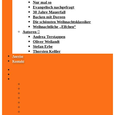
Nur mal so
Evangelisch nachgefragt
30 Jahre Mauerfall
Backen mit Doreen
Die schönsten Weihnachtsklassiker
Weihnachtliche „Elfchen“
Autoren
Andrea Terstappen
Oliver Weilandt
Stefan Erbe
Thorsten Keßler
Anreise
Kontakt
Startseite
Über uns
iad
-MEDIATHEK
Mediathek
Antenne Thüringen
LandesWelle Thüringen
LandesWelle WeihnachtsWelle
radio SAW
89.0 RTL
ARD und Deutschlandradio