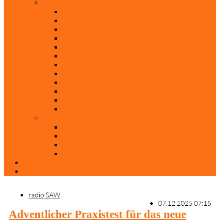
Rubriken
Film
Ev. Film des Monats
Himmlische Hits
KiBi
Neue Mobilität
Was glaubst du?
Nur mal so
Evangelisch nachgefragt
30 Jahre Mauerfall
Backen mit Doreen
Die schönsten Weihnachtsklassiker
Weihnachtliche „Elfchen“
Autoren
Andrea Terstappen
Oliver Weilandt
Stefan Erbe
Thorsten Keßler
Anreise
Kontakt
radio SAW
07.12.2025 07:15
Adventlicher Praxistest für das neue