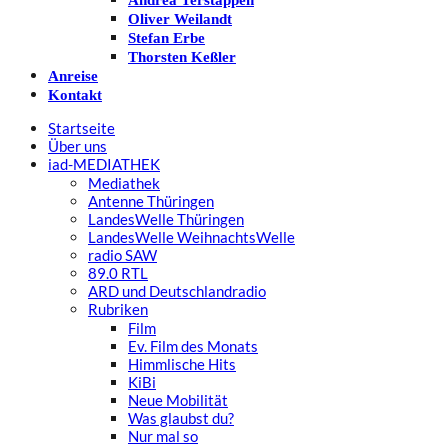
Andrea Terstappen
Oliver Weilandt
Stefan Erbe
Thorsten Keßler
Anreise
Kontakt
Startseite
Über uns
iad
-MEDIATHEK
Mediathek
Antenne Thüringen
LandesWelle Thüringen
LandesWelle WeihnachtsWelle
radio SAW
89.0 RTL
ARD und Deutschlandradio
Rubriken
Film
Ev. Film des Monats
Himmlische Hits
KiBi
Neue Mobilität
Was glaubst du?
Nur mal so