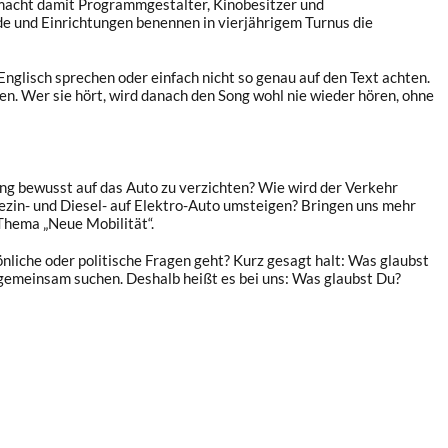
e macht damit Programmgestalter, Kinobesitzer und
e und Einrichtungen benennen in vierjährigem Turnus die
 Englisch sprechen oder einfach nicht so genau auf den Text achten.
en. Wer sie hört, wird danach den Song wohl nie wieder hören, ohne
ang bewusst auf das Auto zu verzichten? Wie wird der Verkehr
ezin- und Diesel- auf Elektro-Auto umsteigen? Bringen uns mehr
Thema „Neue Mobilität“.
liche oder politische Fragen geht? Kurz gesagt halt: Was glaubst
n gemeinsam suchen. Deshalb heißt es bei uns: Was glaubst Du?