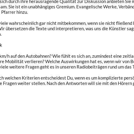
e sich durch ihre herausragende Qualität zur Diskussion anbieten Si
am. Sie ist ein unabhängiges Gremium. Evangelische Werke, Verbänd
 Pfarrer hinzu.
 viele wahrscheinlich gar nicht mitbekommen, wenn sie nicht fließend
ir übersetzen die Texte und interpretieren, was uns die Künstler sag
.
ck
km/h auf den Autobahnen? Wie fühlt es sich an, zumindest eine zeitl
ere Mobilität verlieren? Welche Auswirkungen hat es, wenn wir von B
iele weitere Fragen geht es in unseren Radiobeiträgen rund um das 
h welchen Kriterien entscheidest Du, wenn es um komplizierte persön
he Fragen weiter stellen. Nach den Antworten will sie mit den Hörer