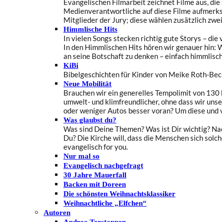
Evangelischen Filmarbeit zeichnet Filme aus, di
Medienverantwortliche auf diese Filme aufmerks
Mitglieder der Jury; diese wählen zusätzlich zwei
Himmlische Hits
In vielen Songs stecken richtig gute Storys – die
In den Himmlischen Hits hören wir genauer hin: W
an seine Botschaft zu denken – einfach himmlisch
KiBi
Bibelgeschichten für Kinder von Meike Roth-Be
Neue Mobilität
Brauchen wir ein generelles Tempolimit von 130 
umwelt- und klimfreundlicher, ohne dass wir uns
oder weniger Autos besser voran? Um diese und v
Was glaubst du?
Was sind Deine Themen? Was ist Dir wichtig? Nac
Du? Die Kirche will, dass die Menschen sich solc
evangelisch for you.
Nur mal so
Evangelisch nachgefragt
30 Jahre Mauerfall
Backen mit Doreen
Die schönsten Weihnachtsklassiker
Weihnachtliche „Elfchen“
Autoren