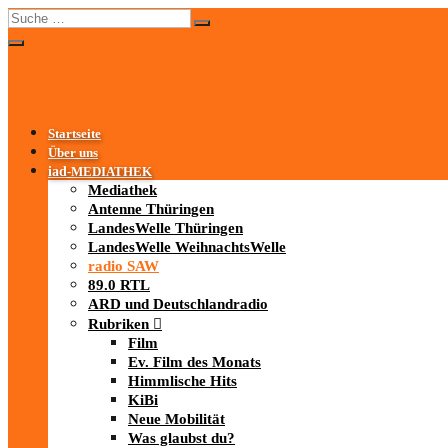
Startseite
Über uns
iad
-MEDIATHEK
Mediathek
Antenne Thüringen
LandesWelle Thüringen
LandesWelle WeihnachtsWelle
radio SAW
89.0 RTL
ARD und Deutschlandradio
Rubriken
Film
Ev. Film des Monats
Himmlische Hits
KiBi
Neue Mobilität
Was glaubst du?