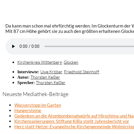
Da kann man schon mal ehrfürchtig werden. Im Glockenturm der Weh
Mit 87 cm Höhe gehört sie zu auch den größten erhaltenen Glock
Kirchenkreis Wittenberg
,
Glocken
Uwe Kröber
,
Friedhold Steinhoff
Interviewte:
Thorsten Keßler
Autor:
Thorsten Keßler
Sprecher:
Neueste Mediathek-Beiträge
Wasserstopp im Garten
Hungersteine
Gedenken an die Atombombenabwürfe auf Hiroshima und Na
Kirchensanierungen: Stiftung KiBa stellt Jahresbericht vor
Herz statt Hetze: Evangelische Kirchengemeinde Wolmirsted