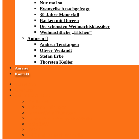
Nur mal so
Evangelisch nachgefragt
30 Jahre Mauerfall
Backen mit Doreen
Die schönsten Weihnachtsklassiker
Weihnachtliche „Elfchen“
Autoren
Andrea Terstappen
Oliver Weilandt
Stefan Erbe
Thorsten Keßler
Anreise
Kontakt
Startseite
Über uns
iad
-MEDIATHEK
Mediathek
Antenne Thüringen
LandesWelle Thüringen
LandesWelle WeihnachtsWelle
radio SAW
89.0 RTL
ARD und Deutschlandradio