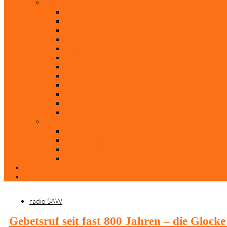
Rubriken
Film
Ev. Film des Monats
Himmlische Hits
KiBi
Neue Mobilität
Was glaubst du?
Nur mal so
Evangelisch nachgefragt
30 Jahre Mauerfall
Backen mit Doreen
Die schönsten Weihnachtsklassiker
Weihnachtliche „Elfchen“
Autoren
Andrea Terstappen
Oliver Weilandt
Stefan Erbe
Thorsten Keßler
Anreise
Kontakt
radio SAW
Gebetsruf seit fast 800 Jahren – die Glock