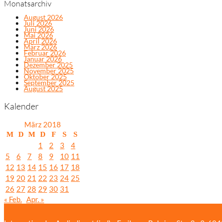
Monatsarchiv
August 2026
Juli 2026
Juni 2026
Mai 2026
April 2026
März 2026
Februar 2026
Januar 2026
Dezember 2025
November 2025
Oktober 2025
September 2025
August 2025
Kalender
März 2018
M
D
M
D
F
S
S
1
2
3
4
5
6
7
8
9
10
11
12
13
14
15
16
17
18
19
20
21
22
23
24
25
26
27
28
29
30
31
« Feb.
Apr. »