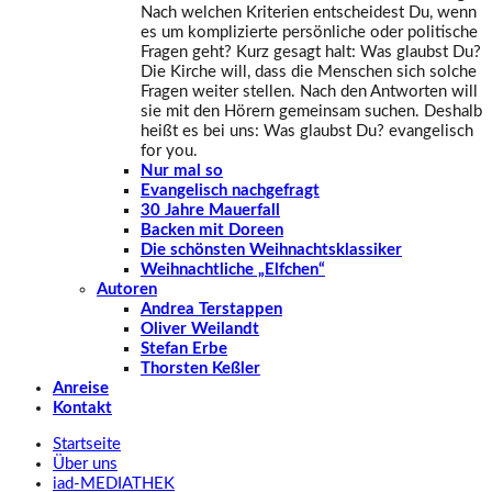
Nach welchen Kriterien entscheidest Du, wenn
es um komplizierte persönliche oder politische
Fragen geht? Kurz gesagt halt: Was glaubst Du?
Die Kirche will, dass die Menschen sich solche
Fragen weiter stellen. Nach den Antworten will
sie mit den Hörern gemeinsam suchen. Deshalb
heißt es bei uns: Was glaubst Du? evangelisch
for you.
Nur mal so
Evangelisch nachgefragt
30 Jahre Mauerfall
Backen mit Doreen
Die schönsten Weihnachtsklassiker
Weihnachtliche „Elfchen“
Autoren
Andrea Terstappen
Oliver Weilandt
Stefan Erbe
Thorsten Keßler
Anreise
Kontakt
Startseite
Über uns
iad
-MEDIATHEK