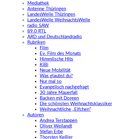
Mediathek
Antenne Thüringen
LandesWelle Thüringen
LandesWelle WeihnachtsWelle
radio SAW
89.0 RTL
ARD und Deutschlandradio
Rubriken
Film
Ev. Film des Monats
Himmlische Hits
KiBi
Neue Mobilität
Was glaubst du?
Nur mal so
Evangelisch nachgefragt
30 Jahre Mauerfall
Backen mit Doreen
Die schönsten Weihnachtsklassiker
Weihnachtliche „Elfchen“
Autoren
Andrea Terstappen
Oliver Weilandt
Stefan Erbe
Thorsten Keßler