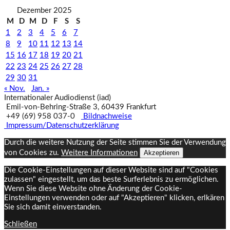
Dezember 2025
M
D
M
D
F
S
S
1
2
3
4
5
6
7
8
9
10
11
12
13
14
15
16
17
18
19
20
21
22
23
24
25
26
27
28
29
30
31
« Nov.
Jan. »
Internationaler Audiodienst (iad)
Emil‑von‑Behring‑Straße 3, 60439 Frankfurt
+49 (69) 958 037‑0
Bildnachweise
Impressum/Datenschutzerklärung
Durch die weitere Nutzung der Seite stimmen Sie der Verwendung
von Cookies zu.
Weitere Informationen
Akzeptieren
Die Cookie-Einstellungen auf dieser Website sind auf "Cookies
zulassen" eingestellt, um das beste Surferlebnis zu ermöglichen.
Wenn Sie diese Website ohne Änderung der Cookie-
Einstellungen verwenden oder auf "Akzeptieren" klicken, erlkären
Sie sich damit einverstanden.
Schließen