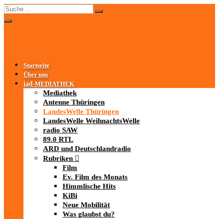
Startseite
Über uns
iad
-MEDIATHEK
Mediathek
Antenne Thüringen
LandesWelle Thüringen
LandesWelle WeihnachtsWelle
radio SAW
89.0 RTL
ARD und Deutschlandradio
Rubriken
Film
Ev. Film des Monats
Himmlische Hits
KiBi
Neue Mobilität
Was glaubst du?