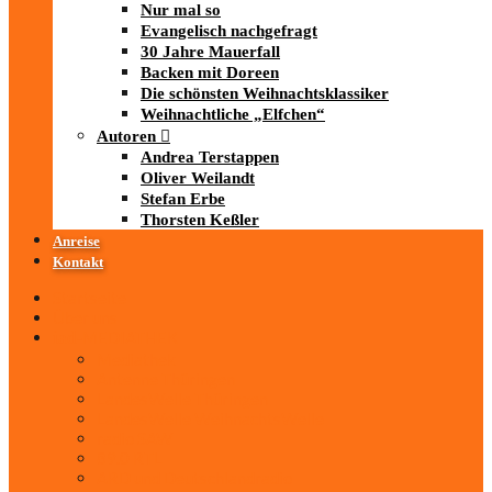
Nur mal so
Evangelisch nachgefragt
30 Jahre Mauerfall
Backen mit Doreen
Die schönsten Weihnachtsklassiker
Weihnachtliche „Elfchen“
Autoren
Andrea Terstappen
Oliver Weilandt
Stefan Erbe
Thorsten Keßler
Anreise
Kontakt
Startseite
Über uns
iad
-MEDIATHEK
Mediathek
Antenne Thüringen
LandesWelle Thüringen
LandesWelle WeihnachtsWelle
radio SAW
89.0 RTL
ARD und Deutschlandradio