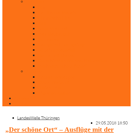
Rubriken
Film
Ev. Film des Monats
Himmlische Hits
KiBi
Neue Mobilität
Was glaubst du?
Nur mal so
Evangelisch nachgefragt
30 Jahre Mauerfall
Backen mit Doreen
Die schönsten Weihnachtsklassiker
Weihnachtliche „Elfchen“
Autoren
Andrea Terstappen
Oliver Weilandt
Stefan Erbe
Thorsten Keßler
Anreise
Kontakt
LandesWelle Thüringen
29.05.2018 18:50
„Der schöne Ort“ – Ausflüge mit der