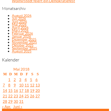
Wolmirstedt feiert ein Demokratiefest
Monatsarchiv
August 2026
Juli 2026
Juni 2026
Mai 2026
April 2026
März 2026
Februar 2026
Januar 2026
Dezember 2025
November 2025
Oktober 2025
September 2025
August 2025
Kalender
Mai 2018
M
D
M
D
F
S
S
1
2
3
4
5
6
7
8
9
10
11
12
13
14
15
16
17
18
19
20
21
22
23
24
25
26
27
28
29
30
31
« Apr.
Juni »