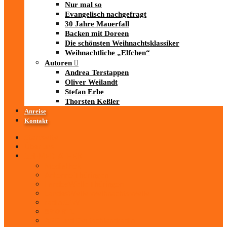
Nur mal so
Evangelisch nachgefragt
30 Jahre Mauerfall
Backen mit Doreen
Die schönsten Weihnachtsklassiker
Weihnachtliche „Elfchen“
Autoren
Andrea Terstappen
Oliver Weilandt
Stefan Erbe
Thorsten Keßler
Anreise
Kontakt
Startseite
Über uns
iad
-MEDIATHEK
Mediathek
Antenne Thüringen
LandesWelle Thüringen
LandesWelle WeihnachtsWelle
radio SAW
89.0 RTL
ARD und Deutschlandradio