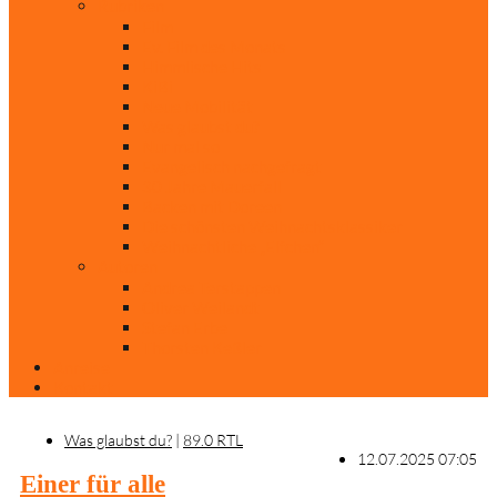
Rubriken
Film
Ev. Film des Monats
Himmlische Hits
KiBi
Neue Mobilität
Was glaubst du?
Nur mal so
Evangelisch nachgefragt
30 Jahre Mauerfall
Backen mit Doreen
Die schönsten Weihnachtsklassiker
Weihnachtliche „Elfchen“
Autoren
Andrea Terstappen
Oliver Weilandt
Stefan Erbe
Thorsten Keßler
Anreise
Kontakt
Was glaubst du?
|
89.0 RTL
12.07.2025 07:05
Einer für alle