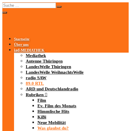
Startseite
Über uns
iad
-MEDIATHEK
Mediathek
Antenne Thüringen
LandesWelle Thüringen
LandesWelle WeihnachtsWelle
radio SAW
89.0 RTL
ARD und Deutschlandradio
Rubriken
Film
Ev. Film des Monats
Himmlische Hits
KiBi
Neue Mobilität
Was glaubst du?