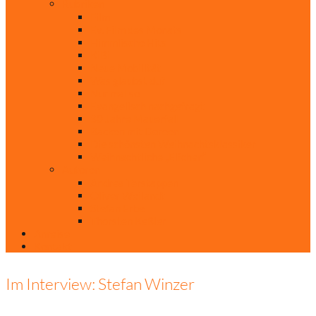
Rubriken
Film
Ev. Film des Monats
Himmlische Hits
KiBi
Neue Mobilität
Was glaubst du?
Nur mal so
Evangelisch nachgefragt
30 Jahre Mauerfall
Backen mit Doreen
Die schönsten Weihnachtsklassiker
Weihnachtliche „Elfchen“
Autoren
Andrea Terstappen
Oliver Weilandt
Stefan Erbe
Thorsten Keßler
Anreise
Kontakt
Im Interview: Stefan Winzer