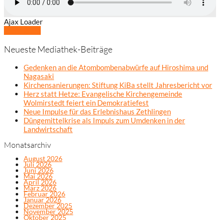
Ajax Loader
Mehr laden
Neueste Mediathek-Beiträge
Gedenken an die Atombombenabwürfe auf Hiroshima und
Nagasaki
Kirchensanierungen: Stiftung KiBa stellt Jahresbericht vor
Herz statt Hetze: Evangelische Kirchengemeinde
Wolmirstedt feiert ein Demokratiefest
Neue Impulse für das Erlebnishaus Zethlingen
Düngemittelkrise als Impuls zum Umdenken in der
Landwirtschaft
Monatsarchiv
August 2026
Juli 2026
Juni 2026
Mai 2026
April 2026
März 2026
Februar 2026
Januar 2026
Dezember 2025
November 2025
Oktober 2025