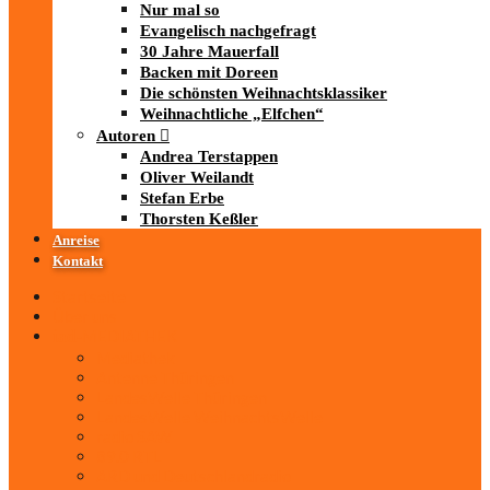
Nur mal so
Evangelisch nachgefragt
30 Jahre Mauerfall
Backen mit Doreen
Die schönsten Weihnachtsklassiker
Weihnachtliche „Elfchen“
Autoren
Andrea Terstappen
Oliver Weilandt
Stefan Erbe
Thorsten Keßler
Anreise
Kontakt
Startseite
Über uns
iad
-MEDIATHEK
Mediathek
Antenne Thüringen
LandesWelle Thüringen
LandesWelle WeihnachtsWelle
radio SAW
89.0 RTL
ARD und Deutschlandradio