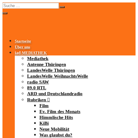
Startseite
Über uns
iad
-MEDIATHEK
Mediathek
Antenne Thüringen
LandesWelle Thüringen
LandesWelle WeihnachtsWelle
radio SAW
89.0 RTL
ARD und Deutschlandradio
Rubriken
Film
Ev. Film des Monats
Himmlische Hits
KiBi
Neue Mobilität
Was glaubst du?