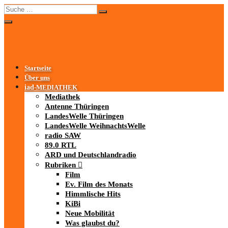
Startseite
Über uns
iad
-MEDIATHEK
Mediathek
Antenne Thüringen
LandesWelle Thüringen
LandesWelle WeihnachtsWelle
radio SAW
89.0 RTL
ARD und Deutschlandradio
Rubriken
Film
Ev. Film des Monats
Himmlische Hits
KiBi
Neue Mobilität
Was glaubst du?