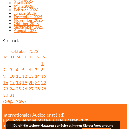
April 2026
März 2026
Februar 2026
Januar 2026
Dezember 2025
November 2025
Oktober 2025
September 2025
August 2025
Kalender
Oktober 2023
M
D
M
D
F
S
S
1
2
3
4
5
6
7
8
9
10
11
12
13
14
15
16
17
18
19
20
21
22
23
24
25
26
27
28
29
30
31
« Sep.
Nov. »
Internationaler Audiodienst (iad)
Emil‑von‑Behring‑Straße 3, 60439 Frankfurt
+49 (69) 958 037‑0
Bildnachweise
Durch die weitere Nutzung der Seite stimmen Sie der Verwendung