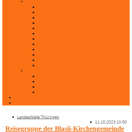
Rubriken
Film
Ev. Film des Monats
Himmlische Hits
KiBi
Neue Mobilität
Was glaubst du?
Nur mal so
Evangelisch nachgefragt
30 Jahre Mauerfall
Backen mit Doreen
Die schönsten Weihnachtsklassiker
Weihnachtliche „Elfchen“
Autoren
Andrea Terstappen
Oliver Weilandt
Stefan Erbe
Thorsten Keßler
Anreise
Kontakt
LandesWelle Thüringen
11.10.2023 18:50
Reisegruppe der Blasii-Kirchengemeinde