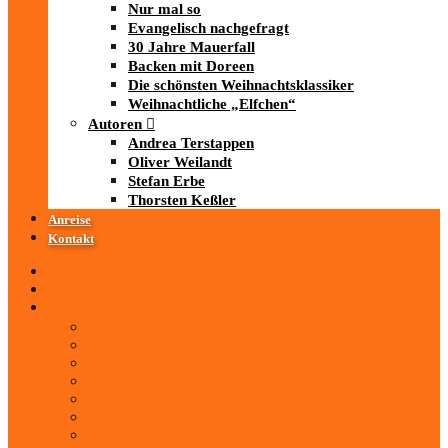
Nur mal so
Evangelisch nachgefragt
30 Jahre Mauerfall
Backen mit Doreen
Die schönsten Weihnachtsklassiker
Weihnachtliche „Elfchen“
Autoren
Andrea Terstappen
Oliver Weilandt
Stefan Erbe
Thorsten Keßler
Anreise
Kontakt
Startseite
Über uns
iad
-MEDIATHEK
Mediathek
Antenne Thüringen
LandesWelle Thüringen
LandesWelle WeihnachtsWelle
radio SAW
89.0 RTL
ARD und Deutschlandradio