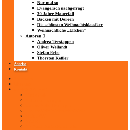
Nur mal so
Evangelisch nachgefragt
30 Jahre Mauerfall
Backen mit Doreen
Die schönsten Weihnachtsklassiker
Weihnachtliche „Elfchen“
Autoren
Andrea Terstappen
Oliver Weilandt
Stefan Erbe
Thorsten Keßler
Anreise
Kontakt
Startseite
Über uns
iad
-MEDIATHEK
Mediathek
Antenne Thüringen
LandesWelle Thüringen
LandesWelle WeihnachtsWelle
radio SAW
89.0 RTL
ARD und Deutschlandradio