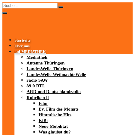
Startseite
Über uns
iad
-MEDIATHEK
Mediathek
Antenne Thüringen
LandesWelle Thüringen
LandesWelle WeihnachtsWelle
radio SAW
89.0 RTL
ARD und Deutschlandradio
Rubriken
Film
Ev. Film des Monats
Himmlische Hits
KiBi
Neue Mobilität
Was glaubst du?