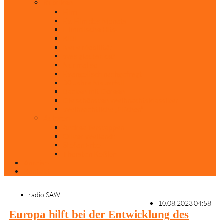
Rubriken
Film
Ev. Film des Monats
Himmlische Hits
KiBi
Neue Mobilität
Was glaubst du?
Nur mal so
Evangelisch nachgefragt
30 Jahre Mauerfall
Backen mit Doreen
Die schönsten Weihnachtsklassiker
Weihnachtliche „Elfchen“
Autoren
Andrea Terstappen
Oliver Weilandt
Stefan Erbe
Thorsten Keßler
Anreise
Kontakt
radio SAW
10.08.2023 04:58
Europa hilft bei der Entwicklung des