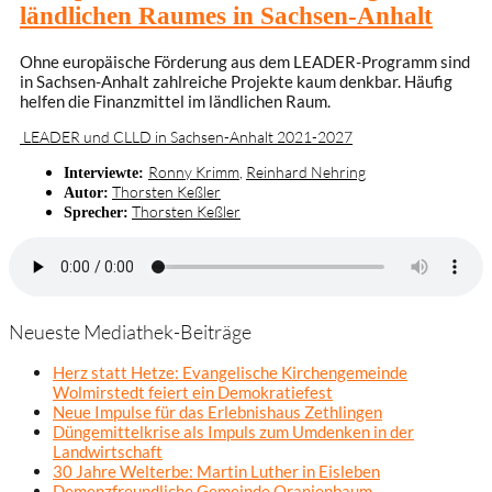
ländlichen Raumes in Sachsen-Anhalt
Ohne europäische Förderung aus dem LEADER-Programm sind
in Sachsen-Anhalt zahlreiche Projekte kaum denkbar. Häufig
helfen die Finanzmittel im ländlichen Raum.
LEADER und CLLD in Sachsen-Anhalt 2021-2027
Ronny Krimm
,
Reinhard Nehring
Interviewte:
Thorsten Keßler
Autor:
Thorsten Keßler
Sprecher:
Neueste Mediathek-Beiträge
Herz statt Hetze: Evangelische Kirchengemeinde
Wolmirstedt feiert ein Demokratiefest
Neue Impulse für das Erlebnishaus Zethlingen
Düngemittelkrise als Impuls zum Umdenken in der
Landwirtschaft
30 Jahre Welterbe: Martin Luther in Eisleben
Demenzfreundliche Gemeinde Oranienbaum