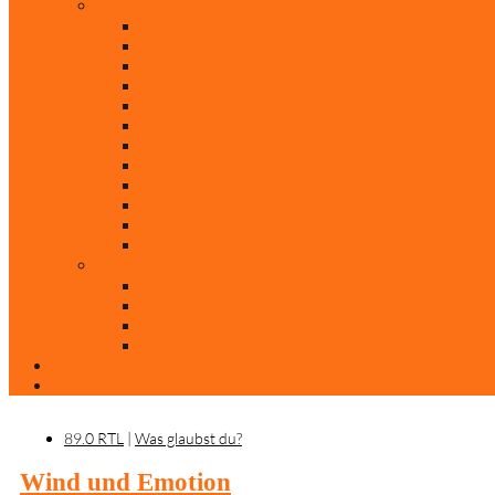
Rubriken
Film
Ev. Film des Monats
Himmlische Hits
KiBi
Neue Mobilität
Was glaubst du?
Nur mal so
Evangelisch nachgefragt
30 Jahre Mauerfall
Backen mit Doreen
Die schönsten Weihnachtsklassiker
Weihnachtliche „Elfchen“
Autoren
Andrea Terstappen
Oliver Weilandt
Stefan Erbe
Thorsten Keßler
Anreise
Kontakt
89.0 RTL
|
Was glaubst du?
Wind und Emotion