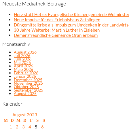
Neueste Mediathek-Beiträge
Herz statt Hetze: Evangelische Kirchengemeinde Wolmirsted
Neue Impulse für das Erlebnishaus Zethlingen
Düngemittelkrise als Impuls zum Umdenken in der Landwirts
30 Jahre Welterbe: Martin Luther in Eisleben
Demenzfreundliche Gemeinde Oranienbaum
Monatsarchiv
August 2026
Juli 2026
Juni 2026
Mai 2026
April 2026
März 2026
Februar 2026
Januar 2026
Dezember 2025
November 2025
Oktober 2025
September 2025
August 2025
Kalender
August 2023
M
D
M
D
F
S
S
1
2
3
4
5
6