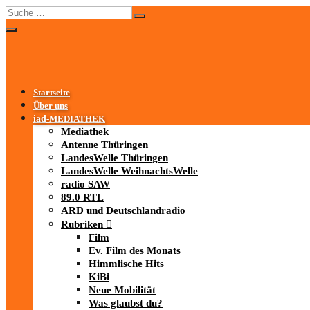
Startseite
Über uns
iad
-MEDIATHEK
Mediathek
Antenne Thüringen
LandesWelle Thüringen
LandesWelle WeihnachtsWelle
radio SAW
89.0 RTL
ARD und Deutschlandradio
Rubriken
Film
Ev. Film des Monats
Himmlische Hits
KiBi
Neue Mobilität
Was glaubst du?