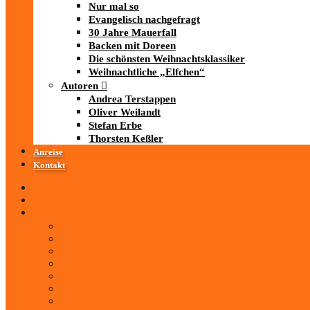
Nur mal so
Evangelisch nachgefragt
30 Jahre Mauerfall
Backen mit Doreen
Die schönsten Weihnachtsklassiker
Weihnachtliche „Elfchen“
Autoren
Andrea Terstappen
Oliver Weilandt
Stefan Erbe
Thorsten Keßler
Anreise
Kontakt
Startseite
Über uns
iad
-MEDIATHEK
Mediathek
Antenne Thüringen
LandesWelle Thüringen
LandesWelle WeihnachtsWelle
radio SAW
89.0 RTL
ARD und Deutschlandradio