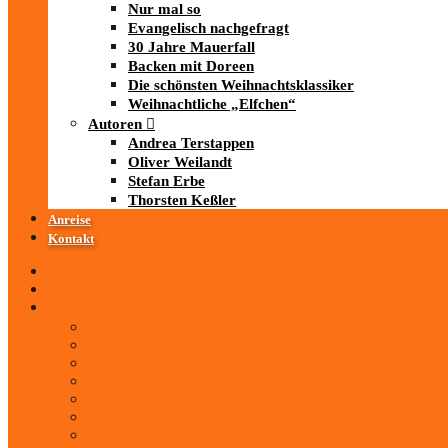
Nur mal so
Evangelisch nachgefragt
30 Jahre Mauerfall
Backen mit Doreen
Die schönsten Weihnachtsklassiker
Weihnachtliche „Elfchen“
Autoren
Andrea Terstappen
Oliver Weilandt
Stefan Erbe
Thorsten Keßler
Anreise
Kontakt
Startseite
Über uns
iad
-MEDIATHEK
Mediathek
Antenne Thüringen
LandesWelle Thüringen
LandesWelle WeihnachtsWelle
radio SAW
89.0 RTL
ARD und Deutschlandradio