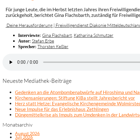
Für junge Leute, die im Herbst letzten Jahres ihren Freiwilligen
zurückgeholt, berichtet Gina Flachsbarth, zuständig für Freiwilli
Deine Herausforderung | Freiwilligendienst Diakonie Mitteldeutschlan
Gina Flachsbart
,
Katharina Schmutzer
Interviewte:
Stefan Erbe
Autor:
Thorsten Keßler
Sprecher:
Neueste Mediathek-Beiträge
Gedenken an die Atombombenabwürfe auf Hiroshima und Na
Kirchensanierungen: Stiftung KiBa stellt Jahresbericht vor
Herz statt Hetze: Evangelische Kirchengemeinde Wolmirsted
Neue Impulse für das Erlebnishaus Zethlingen
Düngemittelkrise als Impuls zum Umdenken in der Landwirts
Monatsarchiv
August 2026
Juli 2026