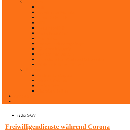
Rubriken
Film
Ev. Film des Monats
Himmlische Hits
KiBi
Neue Mobilität
Was glaubst du?
Nur mal so
Evangelisch nachgefragt
30 Jahre Mauerfall
Backen mit Doreen
Die schönsten Weihnachtsklassiker
Weihnachtliche „Elfchen“
Autoren
Andrea Terstappen
Oliver Weilandt
Stefan Erbe
Thorsten Keßler
Anreise
Kontakt
radio SAW
Freiwilligendienste während Corona