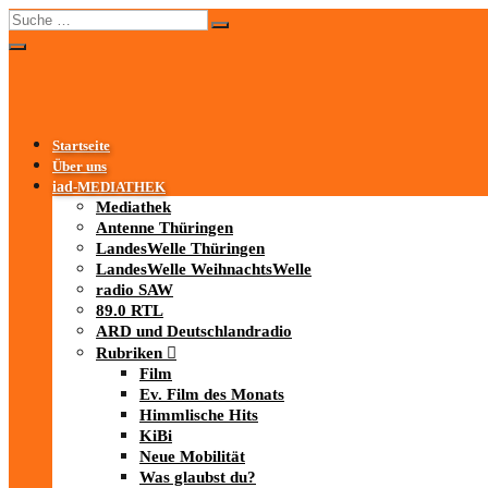
Startseite
Über uns
iad
-MEDIATHEK
Mediathek
Antenne Thüringen
LandesWelle Thüringen
LandesWelle WeihnachtsWelle
radio SAW
89.0 RTL
ARD und Deutschlandradio
Rubriken
Film
Ev. Film des Monats
Himmlische Hits
KiBi
Neue Mobilität
Was glaubst du?