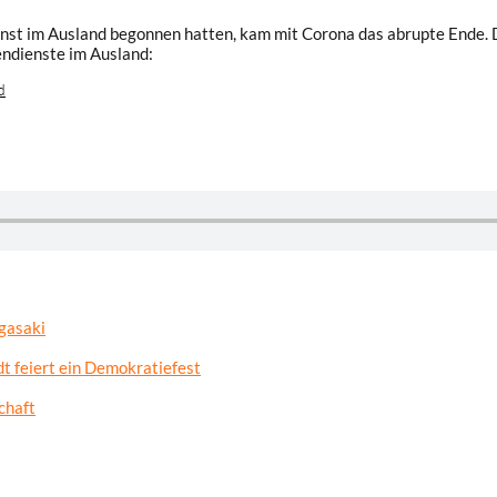
dienst im Ausland begonnen hatten, kam mit Corona das abrupte Ende. 
gendienste im Ausland:
d
gasaki
t feiert ein Demokratiefest
chaft