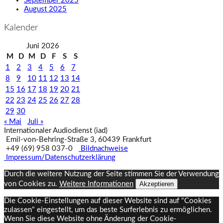
September 2025
August 2025
Kalender
Juni 2026
M
D
M
D
F
S
S
1
2
3
4
5
6
7
8
9
10
11
12
13
14
15
16
17
18
19
20
21
22
23
24
25
26
27
28
29
30
« Mai
Juli »
Internationaler Audiodienst (iad)
Emil‑von‑Behring‑Straße 3, 60439 Frankfurt
+49 (69) 958 037‑0
Bildnachweise
Impressum/Datenschutzerklärung
Durch die weitere Nutzung der Seite stimmen Sie der Verwendung
von Cookies zu.
Weitere Informationen
Akzeptieren
Die Cookie-Einstellungen auf dieser Website sind auf "Cookies
zulassen" eingestellt, um das beste Surferlebnis zu ermöglichen.
Wenn Sie diese Website ohne Änderung der Cookie-