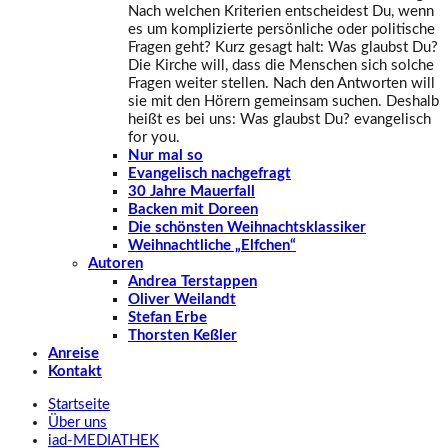
Nach welchen Kriterien entscheidest Du, wenn
es um komplizierte persönliche oder politische
Fragen geht? Kurz gesagt halt: Was glaubst Du?
Die Kirche will, dass die Menschen sich solche
Fragen weiter stellen. Nach den Antworten will
sie mit den Hörern gemeinsam suchen. Deshalb
heißt es bei uns: Was glaubst Du? evangelisch
for you.
Nur mal so
Evangelisch nachgefragt
30 Jahre Mauerfall
Backen mit Doreen
Die schönsten Weihnachtsklassiker
Weihnachtliche „Elfchen“
Autoren
Andrea Terstappen
Oliver Weilandt
Stefan Erbe
Thorsten Keßler
Anreise
Kontakt
Startseite
Über uns
iad
-MEDIATHEK