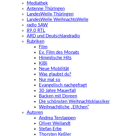
Mediathek
Antenne Thüringen
LandesWelle Thüringen
LandesWelle WeihnachtsWelle
radio SAW
89.0 RTL
ARD und Deutschlandradio
Rubriken
Film
Ev. Film des Monats
Himmlische Hits
KiBi
Neue Mobilität
Was glaubst du?
Nur mal so
Evangelisch nachgefragt
30 Jahre Mauerfall
Backen mit Doreen
Die schönsten Weihnachtsklassiker
Weihnachtliche „Elfchen“
Autoren
Andrea Terstappen
Oliver Weilandt
Stefan Erbe
Thorsten Keßler