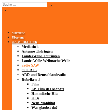
Startseite
Über uns
iad
-MEDIATHEK
Mediathek
Antenne Thüringen
LandesWelle Thüringen
LandesWelle WeihnachtsWelle
radio SAW
89.0 RTL
ARD und Deutschlandradio
Rubriken
Film
Ev. Film des Monats
Himmlische Hits
KiBi
Neue Mobilität
Was glaubst du?