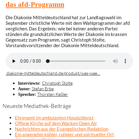
das afd-Programm
Die Diakonie Mitteldeutschland hat zur Landtagswahl im
September christliche Werte mit dem Wahlprogramm der afd
verglichen. Das Ergebnis: wie bei keiner anderen Partei
stünden die grundsätzlichen Werte der Diakonie im krassen
Gegensatz zum Programm, sagt Christoph Stolte,
Vorstandsvorsitzender der Diakonie Mitteldeutschland.
diakonie-mitteldeutschland.de/produkt/was-wae…
Christoph Stolte
Interviewte:
Stefan Erbe
Autor:
Thorsten Keßler
Sprecher:
Neueste Mediathek-Beiträge
Ehrenamt im ambulanten Hospizdienst
Offene Kirche auf dem Wacken Open Air
Nachrichten aus der Evangelischen Redaktion
Ein angenehm kühler, ruhiger und spiritueller Ort