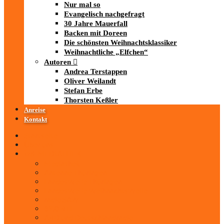
Nur mal so
Evangelisch nachgefragt
30 Jahre Mauerfall
Backen mit Doreen
Die schönsten Weihnachtsklassiker
Weihnachtliche „Elfchen“
Autoren
Andrea Terstappen
Oliver Weilandt
Stefan Erbe
Thorsten Keßler
Anreise
Kontakt
Startseite
Über uns
iad
-MEDIATHEK
Mediathek
Antenne Thüringen
LandesWelle Thüringen
LandesWelle WeihnachtsWelle
radio SAW
89.0 RTL
ARD und Deutschlandradio