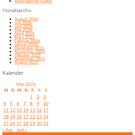
Alternativer Gipfel
Monatsarchiv
August 2026
Juli 2026
Juni 2026
Mai 2026
April 2026
März 2026
Februar 2026
Januar 2026
Dezember 2025
November 2025
Oktober 2025
September 2025
August 2025
Kalender
Mai 2026
M
D
M
D
F
S
S
1
2
3
4
5
6
7
8
9
10
11
12
13
14
15
16
17
18
19
20
21
22
23
24
25
26
27
28
29
30
31
« Apr.
Juni »