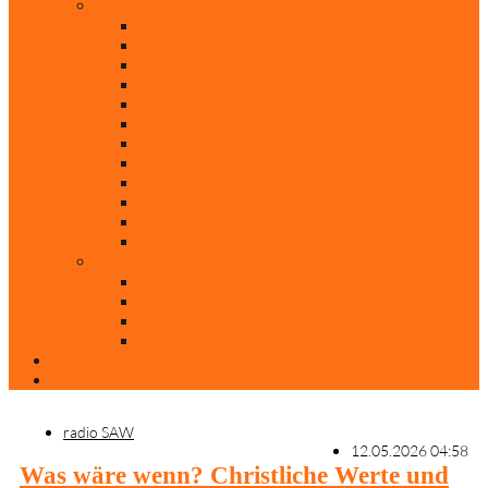
Rubriken
Film
Ev. Film des Monats
Himmlische Hits
KiBi
Neue Mobilität
Was glaubst du?
Nur mal so
Evangelisch nachgefragt
30 Jahre Mauerfall
Backen mit Doreen
Die schönsten Weihnachtsklassiker
Weihnachtliche „Elfchen“
Autoren
Andrea Terstappen
Oliver Weilandt
Stefan Erbe
Thorsten Keßler
Anreise
Kontakt
radio SAW
12.05.2026 04:58
Was wäre wenn? Christliche Werte und