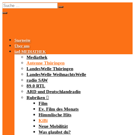
Startseite
Über uns
iad
-MEDIATHEK
Mediathek
Antenne Thüringen
LandesWelle Thüringen
LandesWelle WeihnachtsWelle
radio SAW
89.0 RTL
ARD und Deutschlandradio
Rubriken
Film
Ev. Film des Monats
Himmlische Hits
KiBi
Neue Mobilität
Was glaubst du?