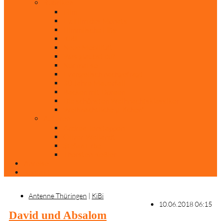
Rubriken
Film
Ev. Film des Monats
Himmlische Hits
KiBi
Neue Mobilität
Was glaubst du?
Nur mal so
Evangelisch nachgefragt
30 Jahre Mauerfall
Backen mit Doreen
Die schönsten Weihnachtsklassiker
Weihnachtliche „Elfchen“
Autoren
Andrea Terstappen
Oliver Weilandt
Stefan Erbe
Thorsten Keßler
Anreise
Kontakt
Antenne Thüringen
|
KiBi
10.06.2018 06:15
David und Absalom