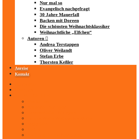
Nur mal so
Evangelisch nachgefragt
30 Jahre Mauerfall
Backen mit Doreen
Die schönsten Weihnachtsklassiker
Weihnachtliche „Elfchen“
Autoren
Andrea Terstappen
Oliver Weilandt
Stefan Erbe
Thorsten Keßler
Anreise
Kontakt
Startseite
Über uns
iad
-MEDIATHEK
Mediathek
Antenne Thüringen
LandesWelle Thüringen
LandesWelle WeihnachtsWelle
radio SAW
89.0 RTL
ARD und Deutschlandradio