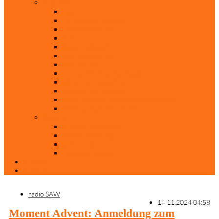
Rubriken
Film
Ev. Film des Monats
Himmlische Hits
KiBi
Neue Mobilität
Was glaubst du?
Nur mal so
Evangelisch nachgefragt
30 Jahre Mauerfall
Backen mit Doreen
Die schönsten Weihnachtsklassiker
Weihnachtliche „Elfchen“
Autoren
Andrea Terstappen
Oliver Weilandt
Stefan Erbe
Thorsten Keßler
Anreise
Kontakt
radio SAW
14.11.2024 04:58
Moment Advent: Anmeldung zum