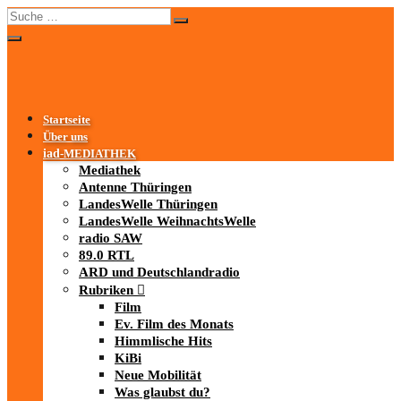
Startseite
Über uns
iad
-MEDIATHEK
Mediathek
Antenne Thüringen
LandesWelle Thüringen
LandesWelle WeihnachtsWelle
radio SAW
89.0 RTL
ARD und Deutschlandradio
Rubriken
Film
Ev. Film des Monats
Himmlische Hits
KiBi
Neue Mobilität
Was glaubst du?