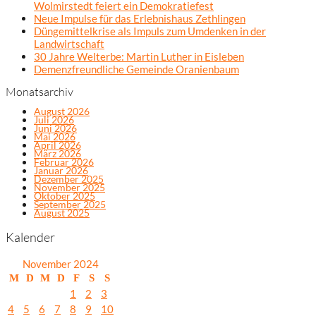
Wolmirstedt feiert ein Demokratiefest
Neue Impulse für das Erlebnishaus Zethlingen
Düngemittelkrise als Impuls zum Umdenken in der
Landwirtschaft
30 Jahre Welterbe: Martin Luther in Eisleben
Demenzfreundliche Gemeinde Oranienbaum
Monatsarchiv
August 2026
Juli 2026
Juni 2026
Mai 2026
April 2026
März 2026
Februar 2026
Januar 2026
Dezember 2025
November 2025
Oktober 2025
September 2025
August 2025
Kalender
November 2024
M
D
M
D
F
S
S
1
2
3
4
5
6
7
8
9
10