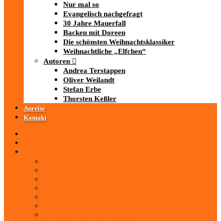
Nur mal so
Evangelisch nachgefragt
30 Jahre Mauerfall
Backen mit Doreen
Die schönsten Weihnachtsklassiker
Weihnachtliche „Elfchen“
Autoren
Andrea Terstappen
Oliver Weilandt
Stefan Erbe
Thorsten Keßler
Anreise
Kontakt
Startseite
Über uns
iad
-MEDIATHEK
Mediathek
Antenne Thüringen
LandesWelle Thüringen
LandesWelle WeihnachtsWelle
radio SAW
89.0 RTL
ARD und Deutschlandradio