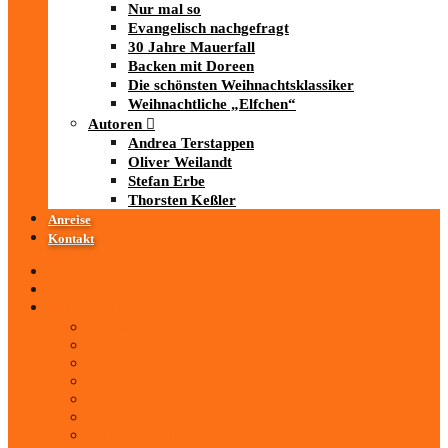
Nur mal so
Evangelisch nachgefragt
30 Jahre Mauerfall
Backen mit Doreen
Die schönsten Weihnachtsklassiker
Weihnachtliche „Elfchen“
Autoren
Andrea Terstappen
Oliver Weilandt
Stefan Erbe
Thorsten Keßler
Anreise
Kontakt
Startseite
Über uns
iad
-MEDIATHEK
Mediathek
Antenne Thüringen
LandesWelle Thüringen
LandesWelle WeihnachtsWelle
radio SAW
89.0 RTL
ARD und Deutschlandradio