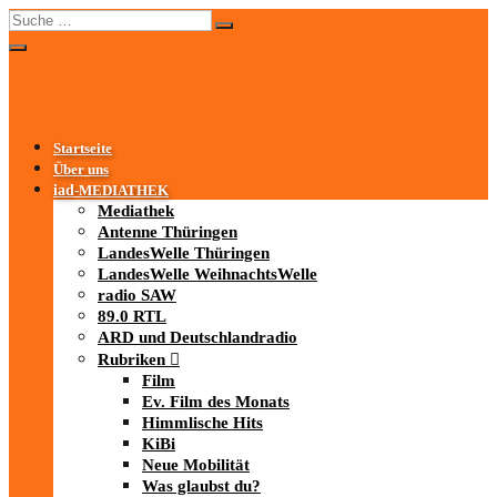
Startseite
Über uns
iad
-MEDIATHEK
Mediathek
Antenne Thüringen
LandesWelle Thüringen
LandesWelle WeihnachtsWelle
radio SAW
89.0 RTL
ARD und Deutschlandradio
Rubriken
Film
Ev. Film des Monats
Himmlische Hits
KiBi
Neue Mobilität
Was glaubst du?