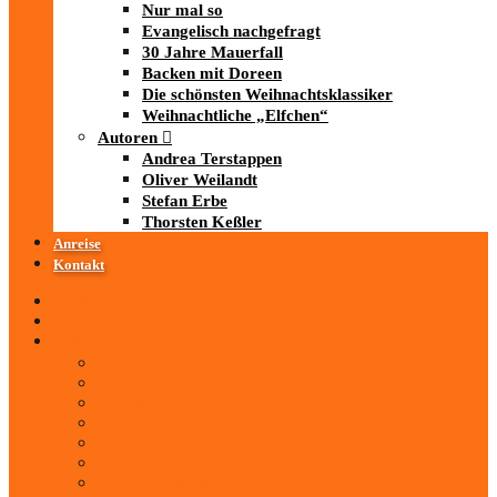
Nur mal so
Evangelisch nachgefragt
30 Jahre Mauerfall
Backen mit Doreen
Die schönsten Weihnachtsklassiker
Weihnachtliche „Elfchen“
Autoren
Andrea Terstappen
Oliver Weilandt
Stefan Erbe
Thorsten Keßler
Anreise
Kontakt
Startseite
Über uns
iad
-MEDIATHEK
Mediathek
Antenne Thüringen
LandesWelle Thüringen
LandesWelle WeihnachtsWelle
radio SAW
89.0 RTL
ARD und Deutschlandradio