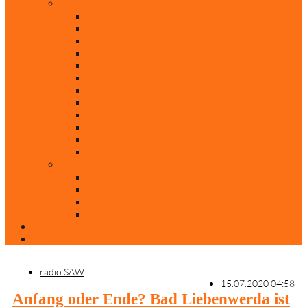
Rubriken
Film
Ev. Film des Monats
Himmlische Hits
KiBi
Neue Mobilität
Was glaubst du?
Nur mal so
Evangelisch nachgefragt
30 Jahre Mauerfall
Backen mit Doreen
Die schönsten Weihnachtsklassiker
Weihnachtliche „Elfchen“
Autoren
Andrea Terstappen
Oliver Weilandt
Stefan Erbe
Thorsten Keßler
Anreise
Kontakt
radio SAW
15.07.2020 04:58
Anfang oder Ende? Bad Liebenwerda ist