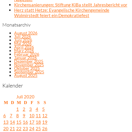
Kirchensanierungen: Stiftung KiBa stellt Jahresbericht vor
Herz statt Hetze: Evangelische Kirchengemeinde
Wolmirstedt feiert ein Demokratiefest
Monatsarchiv
August 2026
Juli 2026
Juni 2026
Mai 2026
April 2026
März 2026
Februar 2026
Januar 2026
Dezember 2025
November 2025
Oktober 2025
September 2025
August 2025
Kalender
Juli 2020
M
D
M
D
F
S
S
1
2
3
4
5
6
7
8
9
10
11
12
13
14
15
16
17
18
19
20
21
22
23
24
25
26