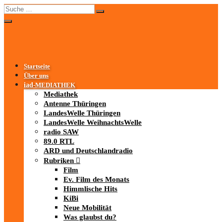
Startseite
Über uns
iad
-MEDIATHEK
Mediathek
Antenne Thüringen
LandesWelle Thüringen
LandesWelle WeihnachtsWelle
radio SAW
89.0 RTL
ARD und Deutschlandradio
Rubriken
Film
Ev. Film des Monats
Himmlische Hits
KiBi
Neue Mobilität
Was glaubst du?