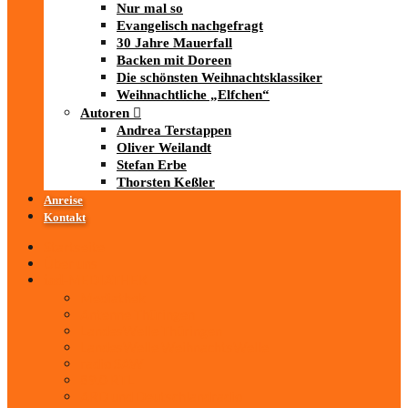
Nur mal so
Evangelisch nachgefragt
30 Jahre Mauerfall
Backen mit Doreen
Die schönsten Weihnachtsklassiker
Weihnachtliche „Elfchen“
Autoren
Andrea Terstappen
Oliver Weilandt
Stefan Erbe
Thorsten Keßler
Anreise
Kontakt
Startseite
Über uns
iad
-MEDIATHEK
Mediathek
Antenne Thüringen
LandesWelle Thüringen
LandesWelle WeihnachtsWelle
radio SAW
89.0 RTL
ARD und Deutschlandradio