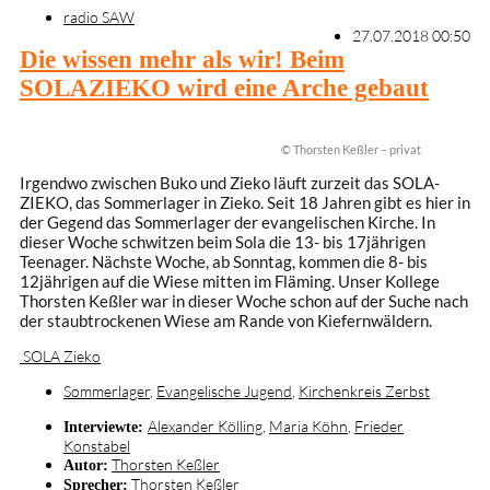
radio SAW
27.07.2018 00:50
Die wissen mehr als wir! Beim
SOLAZIEKO wird eine Arche gebaut
© Thorsten Keßler – privat
Irgendwo zwischen Buko und Zieko läuft zurzeit das SOLA-
ZIEKO, das Sommerlager in Zieko. Seit 18 Jahren gibt es hier in
der Gegend das Sommerlager der evangelischen Kirche. In
dieser Woche schwitzen beim Sola die 13- bis 17jährigen
Teenager. Nächste Woche, ab Sonntag, kommen die 8- bis
12jährigen auf die Wiese mitten im Fläming. Unser Kollege
Thorsten Keßler war in dieser Woche schon auf der Suche nach
der staubtrockenen Wiese am Rande von Kiefernwäldern.
SOLA Zieko
Sommerlager
,
Evangelische Jugend
,
Kirchenkreis Zerbst
Alexander Kölling
,
Maria Köhn
,
Frieder
Interviewte:
Konstabel
Thorsten Keßler
Autor:
Thorsten Keßler
Sprecher: