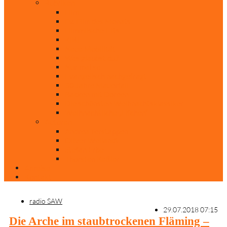
Rubriken
Film
Ev. Film des Monats
Himmlische Hits
KiBi
Neue Mobilität
Was glaubst du?
Nur mal so
Evangelisch nachgefragt
30 Jahre Mauerfall
Backen mit Doreen
Die schönsten Weihnachtsklassiker
Weihnachtliche „Elfchen“
Autoren
Andrea Terstappen
Oliver Weilandt
Stefan Erbe
Thorsten Keßler
Anreise
Kontakt
radio SAW
29.07.2018 07:15
Die Arche im staubtrockenen Fläming –