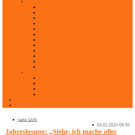
Rubriken
Film
Ev. Film des Monats
Himmlische Hits
KiBi
Neue Mobilität
Was glaubst du?
Nur mal so
Evangelisch nachgefragt
30 Jahre Mauerfall
Backen mit Doreen
Die schönsten Weihnachtsklassiker
Weihnachtliche „Elfchen“
Autoren
Andrea Terstappen
Oliver Weilandt
Stefan Erbe
Thorsten Keßler
Anreise
Kontakt
radio SAW
01.01.2026 05:58
Jahreslosung: „Siehe, ich mache alles