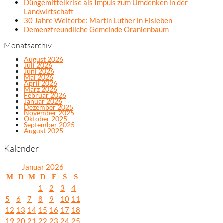
Düngemittelkrise als Impuls zum Umdenken in der
Landwirtschaft
30 Jahre Welterbe: Martin Luther in Eisleben
Demenzfreundliche Gemeinde Oranienbaum
Monatsarchiv
August 2026
Juli 2026
Juni 2026
Mai 2026
April 2026
März 2026
Februar 2026
Januar 2026
Dezember 2025
November 2025
Oktober 2025
September 2025
August 2025
Kalender
Januar 2026
M
D
M
D
F
S
S
1
2
3
4
5
6
7
8
9
10
11
12
13
14
15
16
17
18
19
20
21
22
23
24
25