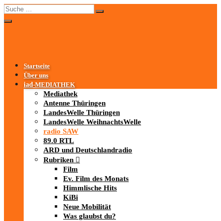
Startseite
Über uns
iad
-MEDIATHEK
Mediathek
Antenne Thüringen
LandesWelle Thüringen
LandesWelle WeihnachtsWelle
radio SAW
89.0 RTL
ARD und Deutschlandradio
Rubriken
Film
Ev. Film des Monats
Himmlische Hits
KiBi
Neue Mobilität
Was glaubst du?