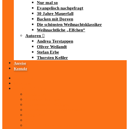
Nur mal so
Evangelisch nachgefragt
30 Jahre Mauerfall
Backen mit Doreen
Die schönsten Weihnachtsklassiker
Weihnachtliche „Elfchen“
Autoren
Andrea Terstappen
Oliver Weilandt
Stefan Erbe
Thorsten Keßler
Anreise
Kontakt
Startseite
Über uns
iad
-MEDIATHEK
Mediathek
Antenne Thüringen
LandesWelle Thüringen
LandesWelle WeihnachtsWelle
radio SAW
89.0 RTL
ARD und Deutschlandradio