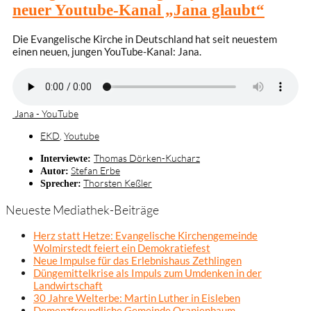
neuer Youtube-Kanal „Jana glaubt“
Die Evangelische Kirche in Deutschland hat seit neuestem
einen neuen, jungen YouTube-Kanal: Jana.
Jana - YouTube
EKD
,
Youtube
Thomas Dörken-Kucharz
Interviewte:
Stefan Erbe
Autor:
Thorsten Keßler
Sprecher:
Neueste Mediathek-Beiträge
Herz statt Hetze: Evangelische Kirchengemeinde
Wolmirstedt feiert ein Demokratiefest
Neue Impulse für das Erlebnishaus Zethlingen
Düngemittelkrise als Impuls zum Umdenken in der
Landwirtschaft
30 Jahre Welterbe: Martin Luther in Eisleben
Demenzfreundliche Gemeinde Oranienbaum