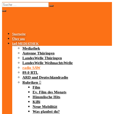
Startseite
Über uns
iad
-MEDIATHEK
Mediathek
Antenne Thüringen
LandesWelle Thüringen
LandesWelle WeihnachtsWelle
radio SAW
89.0 RTL
ARD und Deutschlandradio
Rubriken
Film
Ev. Film des Monats
Himmlische Hits
KiBi
Neue Mobilität
Was glaubst du?