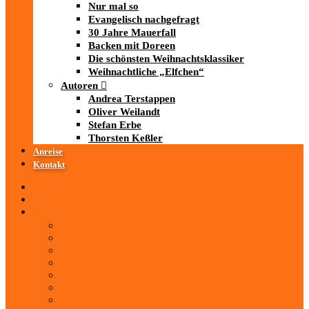
Nur mal so
Evangelisch nachgefragt
30 Jahre Mauerfall
Backen mit Doreen
Die schönsten Weihnachtsklassiker
Weihnachtliche „Elfchen“
Autoren
Andrea Terstappen
Oliver Weilandt
Stefan Erbe
Thorsten Keßler
Anreise
Kontakt
Startseite
Über uns
iad
-MEDIATHEK
Mediathek
Antenne Thüringen
LandesWelle Thüringen
LandesWelle WeihnachtsWelle
radio SAW
89.0 RTL
ARD und Deutschlandradio