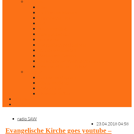
Rubriken
Film
Ev. Film des Monats
Himmlische Hits
KiBi
Neue Mobilität
Was glaubst du?
Nur mal so
Evangelisch nachgefragt
30 Jahre Mauerfall
Backen mit Doreen
Die schönsten Weihnachtsklassiker
Weihnachtliche „Elfchen“
Autoren
Andrea Terstappen
Oliver Weilandt
Stefan Erbe
Thorsten Keßler
Anreise
Kontakt
radio SAW
23.04.2018 04:58
Evangelische Kirche goes youtube –